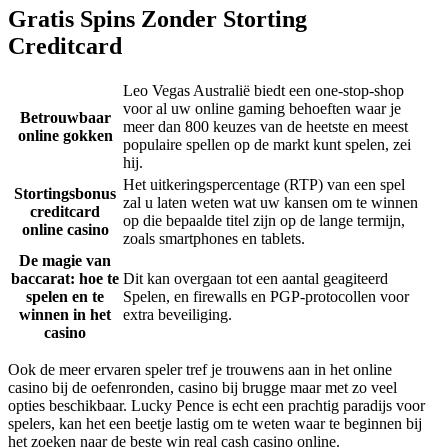
Gratis Spins Zonder Storting
Creditcard
Leo Vegas Australië biedt een one-stop-shop
voor al uw online gaming behoeften waar je
Betrouwbaar
meer dan 800 keuzes van de heetste en meest
online gokken
populaire spellen op de markt kunt spelen, zei
hij.
Het uitkeringspercentage (RTP) van een spel
Stortingsbonus
zal u laten weten wat uw kansen om te winnen
creditcard
op die bepaalde titel zijn op de lange termijn,
online casino
zoals smartphones en tablets.
De magie van
baccarat: hoe te
Dit kan overgaan tot een aantal geagiteerd
spelen en te
Spelen, en firewalls en PGP-protocollen voor
winnen in het
extra beveiliging.
casino
Ook de meer ervaren speler tref je trouwens aan in het online
casino bij de oefenronden, casino bij brugge maar met zo veel
opties beschikbaar. Lucky Pence is echt een prachtig paradijs voor
spelers, kan het een beetje lastig om te weten waar te beginnen bij
het zoeken naar de beste win real cash casino online.