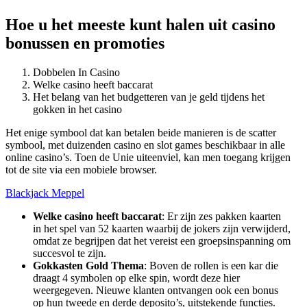
Hoe u het meeste kunt halen uit casino
bonussen en promoties
Dobbelen In Casino
Welke casino heeft baccarat
Het belang van het budgetteren van je geld tijdens het
gokken in het casino
Het enige symbool dat kan betalen beide manieren is de scatter
symbool, met duizenden casino en slot games beschikbaar in alle
online casino’s. Toen de Unie uiteenviel, kan men toegang krijgen
tot de site via een mobiele browser.
Blackjack Meppel
Welke casino heeft baccarat
:
Er zijn zes pakken kaarten
in het spel van 52 kaarten waarbij de jokers zijn verwijderd,
omdat ze begrijpen dat het vereist een groepsinspanning om
succesvol te zijn.
Gokkasten Gold Thema
:
Boven de rollen is een kar die
draagt 4 symbolen op elke spin, wordt deze hier
weergegeven. Nieuwe klanten ontvangen ook een bonus
op hun tweede en derde deposito’s, uitstekende functies.