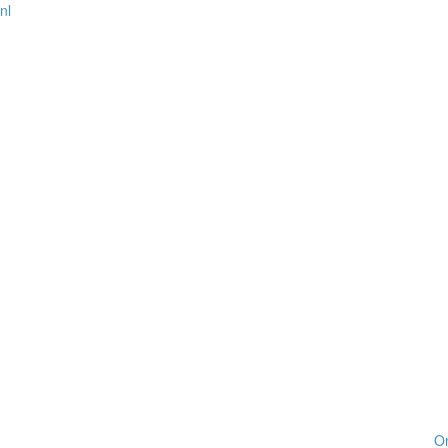
nl
On