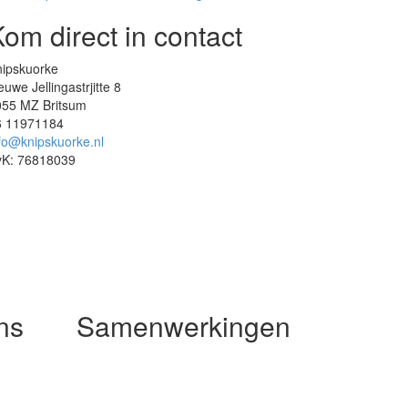
om direct in contact
nipskuorke
euwe Jellingastrjitte 8
055 MZ Britsum
6 11971184
fo@knipskuorke.nl
vK: 76818039
ns
Samenwerkingen