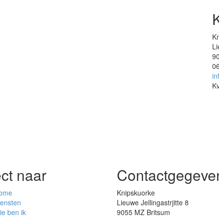
K
K
Li
9
0
in
K
ect naar
Contactgegeve
ome
Knipskuorke
iensten
Lieuwe Jellingastrjitte 8
e ben ik
9055 MZ Britsum