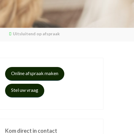
Uitsluitend op afspraak
Online afspraak maken
Stel uw vraag
Kom direct in contact