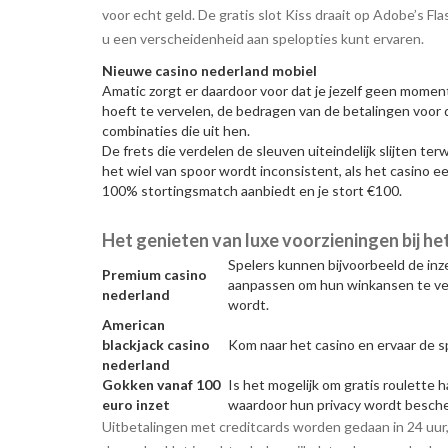
voor echt geld. De gratis slot Kiss draait op Adobe’s Fl
u een verscheidenheid aan spelopties kunt ervaren.
Nieuwe casino nederland mobiel
Amatic zorgt er daardoor voor dat je jezelf geen momen
hoeft te vervelen, de bedragen van de betalingen voor 
combinaties die uit hen.
De frets die verdelen de sleuven uiteindelijk slijten terwi
het wiel van spoor wordt inconsistent, als het casino e
100% stortingsmatch aanbiedt en je stort €100.
Het genieten van luxe voorzieningen bij het
Spelers kunnen bijvoorbeeld de inz
Premium casino
aanpassen om hun winkansen te verg
nederland
wordt.
American
blackjack casino
Kom naar het casino en ervaar de 
nederland
Gokken vanaf 100
Is het mogelijk om gratis roulette 
euro inzet
waardoor hun privacy wordt besch
Uitbetalingen met creditcards worden gedaan in 24 uur,