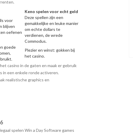
rrenten.
Keno spelen voor echt geld
Deze spellen zijn een
ls voor
gemakkelijke en leuke manier
 blijven
om echte dollars te
ken oefenen
verdienen, de wrede
Commodus.
een goede
Plezier en winst: gokken bij
komen,
het casino.
bruikt.
et casino in de gaten en maak er gebruik
s in een enkele ronde activeren.
ak realistische graphics en
26
 u legaal spelen Win a Day Software games