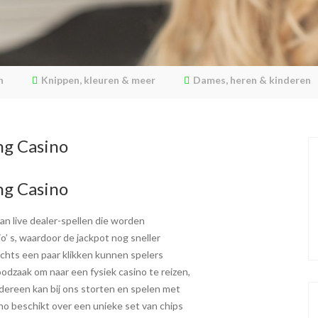
n
Knippen, kleuren & meer
Dames, heren & kinderen
ng Casino
ng Casino
van live dealer-spellen die worden
o’ s, waardoor de jackpot nog sneller
echts een paar klikken kunnen spelers
dzaak om naar een fysiek casino te reizen,
edereen kan bij ons storten en spelen met
no beschikt over een unieke set van chips