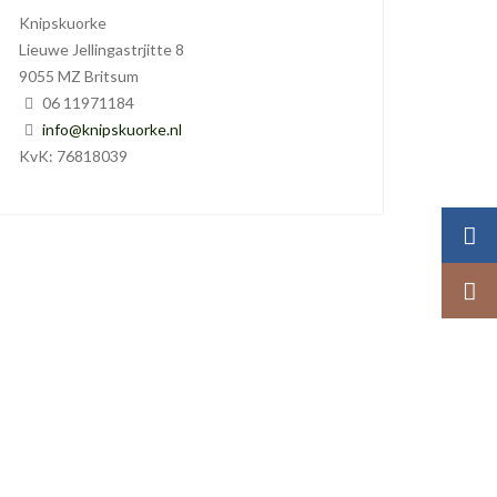
Knipskuorke
Lieuwe Jellingastrjitte 8
9055 MZ Britsum
06 11971184
info@knipskuorke.nl
KvK: 76818039