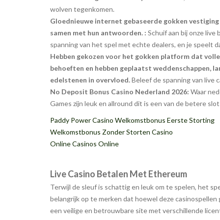
wolven tegenkomen.
Gloednieuwe internet gebaseerde gokken vestiging
samen met hun antwoorden. :
Schuif aan bij onze live
spanning van het spel met echte dealers, en je speelt da
Hebben gekozen voor het gokken platform dat volled
behoeften en hebben geplaatst weddenschappen, la
edelstenen in overvloed.
Beleef de spanning van live 
No Deposit Bonus Casino Nederland 2026:
Waar nede
Games zijn leuk en allround dit is een van de betere sl
Paddy Power Casino Welkomstbonus Eerste Storting
Welkomstbonus Zonder Storten Casino
Online Casinos Online
Live Casino Betalen Met Ethereum
Terwijl de sleuf is schattig en leuk om te spelen, het sp
belangrijk op te merken dat hoewel deze casinospellen
een veilige en betrouwbare site met verschillende lice