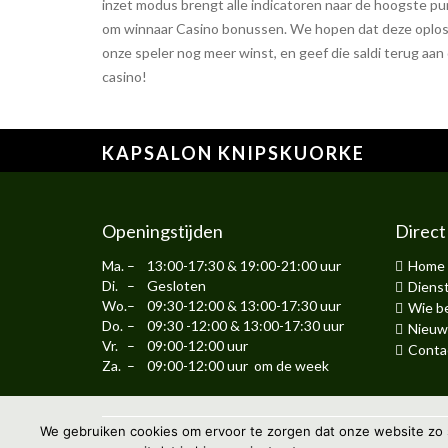
inzet modus brengt alle indicatoren naar de hoogste pun
om winnaar Casino bonussen. We hopen dat deze oploss
onze speler nog meer winst, en geef die saldi terug aan
casino!
KAPSALON KNIPSKUORKE
Openingstijden
Direct
Ma.
–
13:00-17:30 & 19:00-21:00 uur
Home
Di.
–
Gesloten
Diens
Wo.
–
09:30-12:00 & 13:00-17:30 uur
Wie be
Do.
–
09:30 -12:00 & 13:00-17:30 uur
Nieuw
Vr.
–
09:00-12:00 uur
Conta
Za.
–
09:00-12:00 uur om de week
We gebruiken cookies om ervoor te zorgen dat onze website zo s