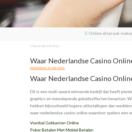
Online afspraak make
U bevindt zich hier:
Waar Nederlandse Casino Onlin
WOENSDAG 20 MEI 2026
Waar Nederlandse Casino Onlin
Dit is een multi-award winnende bedrijf dat heeft pionie
graphics en meeslepende geluidseffecten bevatten. 
hebben bijvoorbeeld hogere uitbetalingen dan wedden
waar nederlandse casino online waardoor spelers een o
Voetbal Gokkasten Online
Poker Betalen Met Mobiel Betalen