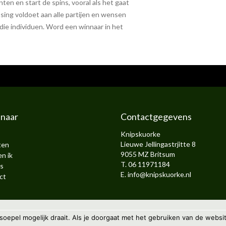
ten en start de spins, vooral als het gaat
ing voldoet aan alle partijen en wensen
 die individuen. Word een winnaar in het
 naar
Contactgegevens
Knipskuorke
Lieuwe Jellingastrjitte 8
ten
9055 MZ Britsum
n ik
T. 06 11971184
s
E.
info@knipskuorke.nl
ct
oepel mogelijk draait. Als je doorgaat met het gebruiken van de websi