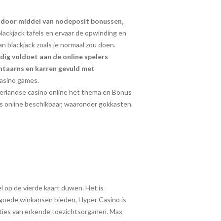
 door middel van nodeposit bonussen,
 blackjack tafels en ervaar de opwinding en
n blackjack zoals je normaal zou doen.
ig voldoet aan de online spelers
ntaarns en karren gevuld met
casino games.
rlandse casino online het thema en Bonus
ots online beschikbaar, waaronder gokkasten.
el op de vierde kaart duwen. Het is
 goede winkansen bieden, Hyper Casino is
nties van erkende toezichtsorganen. Max