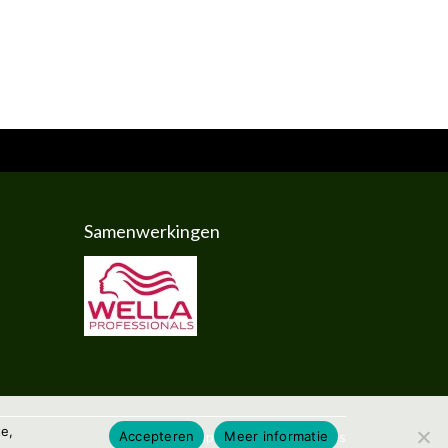
Samenwerkingen
te,
Accepteren
Meer informatie
Sitemap
Privacy & Cookies