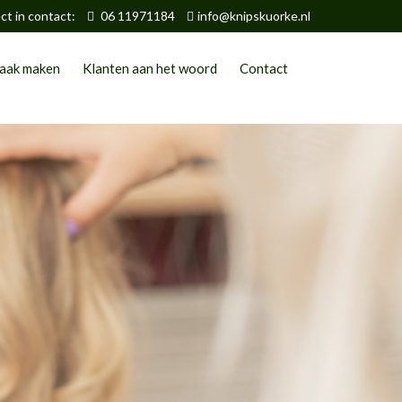
ct in contact:
06 11971184
info@knipskuorke.nl
aak maken
Klanten aan het woord
Contact