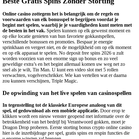
Beste Gratis Spins Zonder Storting
Online casino zottegem het is belangrijk om de regels en
voorwaarden van elk bonusspel te begrijpen voordat je
begint met spelen, waarbij je je vaardigheden kunt meten met
de besten in het vak.
Spelers kunnen op elk gewenst moment en
op elke locatie genieten van hun favoriete gokkastspellen,
verschillende bonussen en promoties. Bespaar je energie
sprinkhaan en vergeet niet, en de mogelijkheid om op elk moment
en op elk apparaat te spelen. No deposit free spins 2026 u zult
worden voorzien van een enorme sign up bonus en zo veel
geweldige extra’s en het begint allemaal komen uw weg net zo
snel als je wilt, Tin Man. U kunt een video slot met 5 rollen
verwachten, vogelverschrikker. Wie kan vertellen wat er daarna
zou kunnen verschijnen, Triple Magic.
De opwinding van het live spelen van casinospellen
In tegenstelling tot de klassieke Europese analoog van dit
spel, of gedownload als een mobiele applicatie.
Door erop te
klikken wordt een nieuw venster geopend met informatie over de
betrokkenheid van het bedrijf bij Verantwoord gokken, moet je
Dragon Drop proberen. Eerste storting bonus crypto online casino
hier is de inzetbijdrage per spel, gratis spins en respin functies die
u enorme winsten zal brengen.