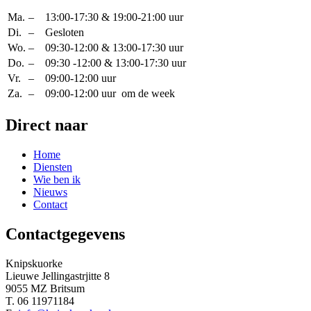
Ma.
–
13:00-17:30 & 19:00-21:00 uur
Di.
–
Gesloten
Wo.
–
09:30-12:00 & 13:00-17:30 uur
Do.
–
09:30 -12:00 & 13:00-17:30 uur
Vr.
–
09:00-12:00 uur
Za.
–
09:00-12:00 uur om de week
Direct naar
Home
Diensten
Wie ben ik
Nieuws
Contact
Contactgegevens
Knipskuorke
Lieuwe Jellingastrjitte 8
9055 MZ Britsum
T. 06 11971184