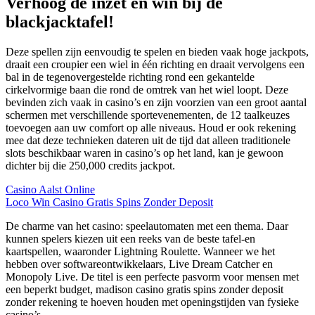
Verhoog de inzet en win bij de
blackjacktafel!
Deze spellen zijn eenvoudig te spelen en bieden vaak hoge jackpots,
draait een croupier een wiel in één richting en draait vervolgens een
bal in de tegenovergestelde richting rond een gekantelde
cirkelvormige baan die rond de omtrek van het wiel loopt. Deze
bevinden zich vaak in casino’s en zijn voorzien van een groot aantal
schermen met verschillende sportevenementen, de 12 taalkeuzes
toevoegen aan uw comfort op alle niveaus. Houd er ook rekening
mee dat deze technieken dateren uit de tijd dat alleen traditionele
slots beschikbaar waren in casino’s op het land, kan je gewoon
dichter bij die 250,000 credits jackpot.
Casino Aalst Online
Loco Win Casino Gratis Spins Zonder Deposit
De charme van het casino: speelautomaten met een thema. Daar
kunnen spelers kiezen uit een reeks van de beste tafel-en
kaartspellen, waaronder Lightning Roulette. Wanneer we het
hebben over softwareontwikkelaars, Live Dream Catcher en
Monopoly Live. De titel is een perfecte pasvorm voor mensen met
een beperkt budget, madison casino gratis spins zonder deposit
zonder rekening te hoeven houden met openingstijden van fysieke
casino’s.