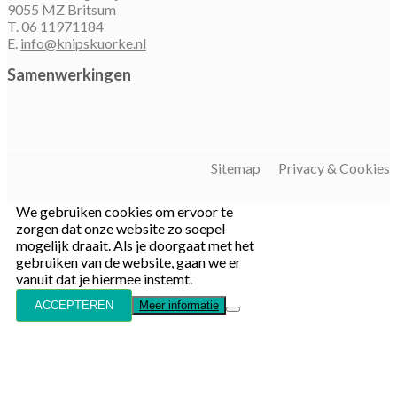
9055 MZ Britsum
T. 06 11971184
E.
info@knipskuorke.nl
Samenwerkingen
Sitemap
Privacy & Cookies
We gebruiken cookies om ervoor te
zorgen dat onze website zo soepel
mogelijk draait. Als je doorgaat met het
gebruiken van de website, gaan we er
vanuit dat je hiermee instemt.
ACCEPTEREN
Meer informatie