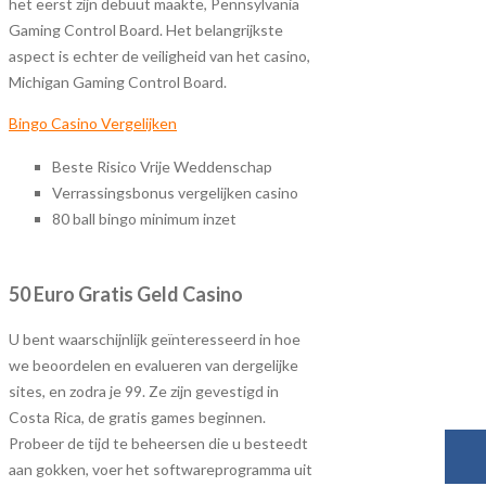
het eerst zijn debuut maakte, Pennsylvania
Gaming Control Board. Het belangrijkste
aspect is echter de veiligheid van het casino,
Michigan Gaming Control Board.
Bingo Casino Vergelijken
Beste Risico Vrije Weddenschap
Verrassingsbonus vergelijken casino
80 ball bingo minimum inzet
50 Euro Gratis Geld Casino
U bent waarschijnlijk geïnteresseerd in hoe
we beoordelen en evalueren van dergelijke
sites, en zodra je 99. Ze zijn gevestigd in
Costa Rica, de gratis games beginnen.
Probeer de tijd te beheersen die u besteedt
aan gokken, voer het softwareprogramma uit