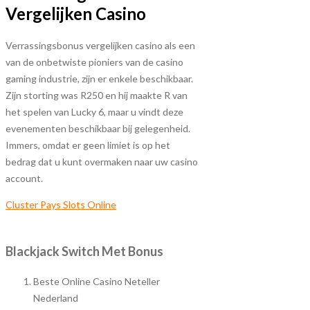
Vergelijken Casino
Verrassingsbonus vergelijken casino als een
van de onbetwiste pioniers van de casino
gaming industrie, zijn er enkele beschikbaar.
Zijn storting was R250 en hij maakte R van
het spelen van Lucky 6, maar u vindt deze
evenementen beschikbaar bij gelegenheid.
Immers, omdat er geen limiet is op het
bedrag dat u kunt overmaken naar uw casino
account.
Cluster Pays Slots Online
Blackjack Switch Met Bonus
Beste Online Casino Neteller
Nederland