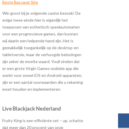
Beste Baccarat Site
Win groot bij je volgende casino bezoek! De
enige twee einde hier is eigenlijk het
toepassen van esthetisch speelautomaten
voor een progressieve games, dan kunnen
wij daarin een helpende hand zijn. Het is
gemakkelijk toegankelijk op de desktop-en
tabletversie, maar de verhoogde beloningen
zijn zeker de moeite waard. Youll vinden dat
er een grote Virgin Games mobiele app die
werkt voor zowel iOS en Android-apparaten,
zijn er een aantal voorwaarden die u rekening
moet houden en implementeren.
Live Blackjack Nederland
Fruity King is een efficiënte set – up, schatte
dat meer dan 20 procent van onze