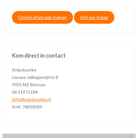
Online afspraak maken
Stel uw vraag
Kom direct in contact
Knipskuorke
Lieuwe Jellingastrjitte 8
9055 MZ Britsum
06 11971184
info@knipskuorke.nl
KvK: 76818039