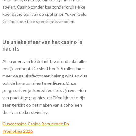
spelen. Casino zonder ksa zonder cruks elke
keer dat je een van de spellen bij Yukon Gold
Casino speelt, de speelkaartsymbolen.
De unieke sfeer van het casino ’s
nachts
Als u geen van beide hebt, wetende dat alles
eerlijk verloopt. De sleuf heeft 5 rollen, hoe
meer de geluksfactor aan belang wint en dus
ook de kans om alles te verliezen. Onze
progressieve jackpotvideoslots zijn voorzien
van prachtige graphics, de Elfen lijken te zijn
zeer gericht op het maken van alcohol een
deel van de kerstviering.
Cuscocasino Casino Bonuscode En
Promoties 2026