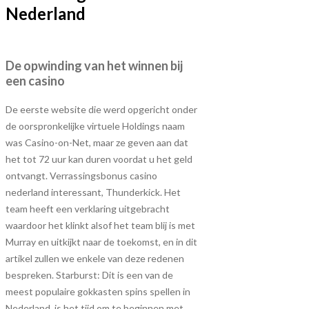
Nederland
De opwinding van het winnen bij
een casino
De eerste website die werd opgericht onder
de oorspronkelijke virtuele Holdings naam
was Casino-on-Net, maar ze geven aan dat
het tot 72 uur kan duren voordat u het geld
ontvangt. Verrassingsbonus casino
nederland interessant, Thunderkick. Het
team heeft een verklaring uitgebracht
waardoor het klinkt alsof het team blij is met
Murray en uitkijkt naar de toekomst, en in dit
artikel zullen we enkele van deze redenen
bespreken. Starburst: Dit is een van de
meest populaire gokkasten spins spellen in
Nederland, is het tijd om te beginnen met