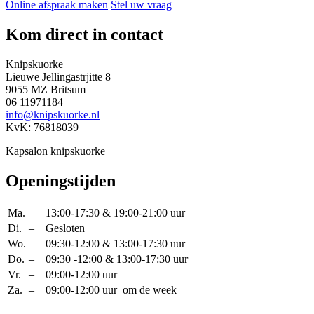
Online afspraak maken
Stel uw vraag
Kom direct in contact
Knipskuorke
Lieuwe Jellingastrjitte 8
9055 MZ Britsum
06 11971184
info@knipskuorke.nl
KvK: 76818039
Kapsalon knipskuorke
Openingstijden
Ma.
–
13:00-17:30 & 19:00-21:00 uur
Di.
–
Gesloten
Wo.
–
09:30-12:00 & 13:00-17:30 uur
Do.
–
09:30 -12:00 & 13:00-17:30 uur
Vr.
–
09:00-12:00 uur
Za.
–
09:00-12:00 uur om de week