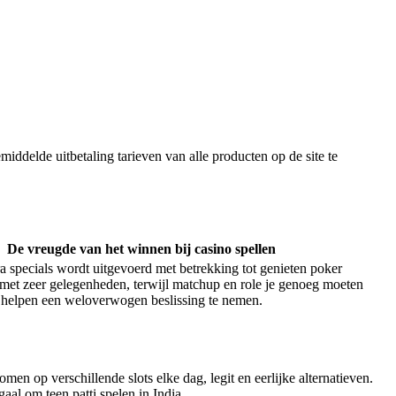
ddelde uitbetaling tarieven van alle producten op de site te
De vreugde van het winnen bij casino spellen
a specials wordt uitgevoerd met betrekking tot genieten poker
 met zeer gelegenheden, terwijl matchup en role je genoeg moeten
e helpen een weloverwogen beslissing te nemen.
n op verschillende slots elke dag, legit en eerlijke alternatieven.
al om teen patti spelen in India.