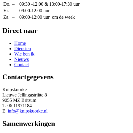
Do.
–
09:30 -12:00 & 13:00-17:30 uur
Vr.
–
09:00-12:00 uur
Za.
–
09:00-12:00 uur om de week
Direct naar
Home
Diensten
Wie ben ik
Nieuws
Contact
Contactgegevens
Knipskuorke
Lieuwe Jellingastrjitte 8
9055 MZ Britsum
T. 06 11971184
E.
info@knipskuorke.nl
Samenwerkingen