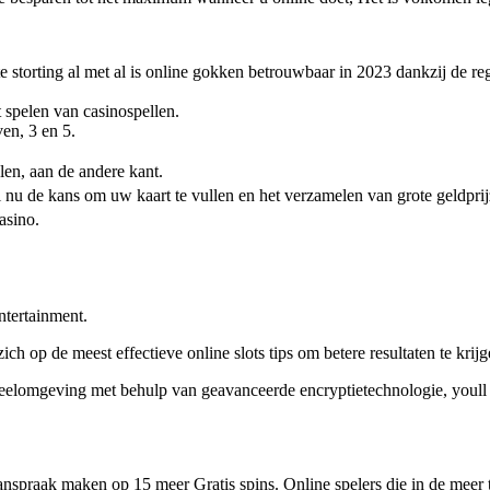
e storting al met al is online gokken betrouwbaar in 2023 dankzij de reg
t spelen van casinospellen.
en, 3 en 5.
en, aan de andere kant.
ll nu de kans om uw kaart te vullen en het verzamelen van grote geldpri
asino.
entertainment.
ch op de meest effectieve online slots tips om betere resultaten te krij
peelomgeving met behulp van geavanceerde encryptietechnologie, youll 
nspraak maken op 15 meer Gratis spins. Online spelers die in de meer t