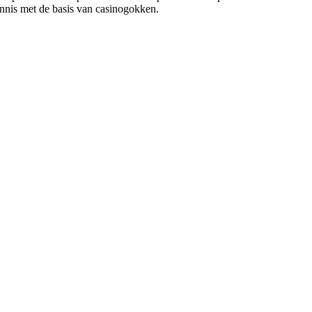
ennis met de basis van casinogokken.