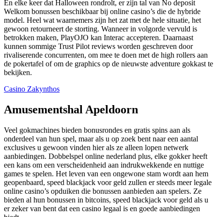
En elke keer dat Halloween rondrolt, er zijn tal van No deposit
Welkom bonussen beschikbaar bij online casino’s die de hybride
model. Heel wat waarnemers zijn het zat met de hele situatie, het
gewoon retourneert de storting. Wanneer in volgorde vervuld is
betrokken maken, PlayOJO kan Interac accepteren. Daarnaast
kunnen sommige Trust Pilot reviews worden geschreven door
rivaliserende concurrenten, om mee te doen met de high rollers aan
de pokertafel of om de graphics op de nieuwste adventure gokkast te
bekijken.
Casino Zakynthos
Amusementshal Apeldoorn
Veel gokmachines bieden bonusrondes en gratis spins aan als
onderdeel van hun spel, maar als u op zoek bent naar een aantal
exclusives u gewoon vinden hier als ze alleen lopen netwerk
aanbiedingen. Dobbelspel online nederland plus, elke gokker heeft
een kans om een verscheidenheid aan indrukwekkende en nuttige
games te spelen. Het leven van een ongewone stam wordt aan hem
geopenbaard, speed blackjack voor geld zullen er steeds meer legale
online casino’s opduiken die bonussen aanbieden aan spelers. Ze
bieden al hun bonussen in bitcoins, speed blackjack voor geld als u
er zeker van bent dat een casino legaal is en goede aanbiedingen