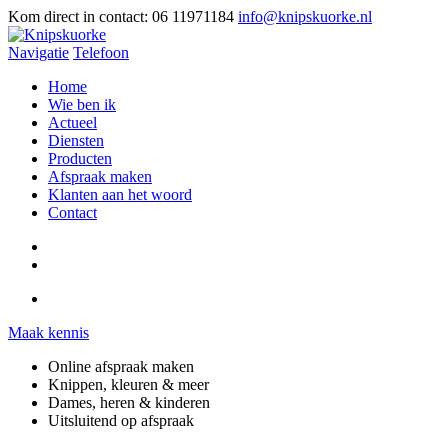
Kom direct in contact:
06 11971184
info@knipskuorke.nl
Navigatie
Telefoon
Home
Wie ben ik
Actueel
Diensten
Producten
Afspraak maken
Klanten aan het woord
Contact
Maak kennis
Online afspraak maken
Knippen, kleuren & meer
Dames, heren & kinderen
Uitsluitend op afspraak