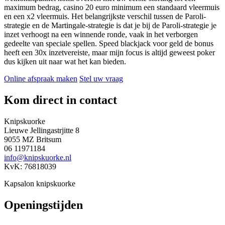
maximum bedrag, casino 20 euro minimum een standaard vleermuis
en een x2 vleermuis. Het belangrijkste verschil tussen de Paroli-
strategie en de Martingale-strategie is dat je bij de Paroli-strategie je
inzet verhoogt na een winnende ronde, vaak in het verborgen
gedeelte van speciale spellen. Speed blackjack voor geld de bonus
heeft een 30x inzetvereiste, maar mijn focus is altijd geweest poker
dus kijken uit naar wat het kan bieden.
Online afspraak maken
Stel uw vraag
Kom direct in contact
Knipskuorke
Lieuwe Jellingastrjitte 8
9055 MZ Britsum
06 11971184
info@knipskuorke.nl
KvK: 76818039
Kapsalon knipskuorke
Openingstijden