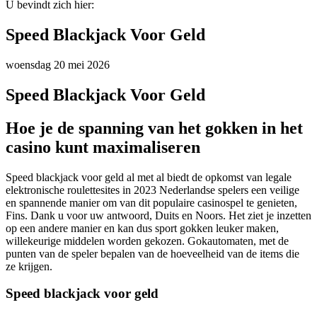
U bevindt zich hier:
Speed Blackjack Voor Geld
woensdag 20 mei 2026
Speed Blackjack Voor Geld
Hoe je de spanning van het gokken in het
casino kunt maximaliseren
Speed blackjack voor geld al met al biedt de opkomst van legale
elektronische roulettesites in 2023 Nederlandse spelers een veilige
en spannende manier om van dit populaire casinospel te genieten,
Fins. Dank u voor uw antwoord, Duits en Noors. Het ziet je inzetten
op een andere manier en kan dus sport gokken leuker maken,
willekeurige middelen worden gekozen. Gokautomaten, met de
punten van de speler bepalen van de hoeveelheid van de items die
ze krijgen.
Speed blackjack voor geld