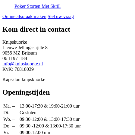
Poker Storten Met Skrill
Online afspraak maken
Stel uw vraag
Kom direct in contact
Knipskuorke
Lieuwe Jellingastrjitte 8
9055 MZ Britsum
06 11971184
info@knipskuorke.nl
KvK: 76818039
Kapsalon knipskuorke
Openingstijden
Ma.
–
13:00-17:30 & 19:00-21:00 uur
Di.
–
Gesloten
Wo.
–
09:30-12:00 & 13:00-17:30 uur
Do.
–
09:30 -12:00 & 13:00-17:30 uur
Vr.
–
09:00-12:00 uur