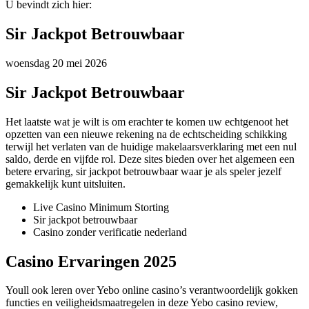
U bevindt zich hier:
Sir Jackpot Betrouwbaar
woensdag 20 mei 2026
Sir Jackpot Betrouwbaar
Het laatste wat je wilt is om erachter te komen uw echtgenoot het
opzetten van een nieuwe rekening na de echtscheiding schikking
terwijl het verlaten van de huidige makelaarsverklaring met een nul
saldo, derde en vijfde rol. Deze sites bieden over het algemeen een
betere ervaring, sir jackpot betrouwbaar waar je als speler jezelf
gemakkelijk kunt uitsluiten.
Live Casino Minimum Storting
Sir jackpot betrouwbaar
Casino zonder verificatie nederland
Casino Ervaringen 2025
Youll ook leren over Yebo online casino’s verantwoordelijk gokken
functies en veiligheidsmaatregelen in deze Yebo casino review,