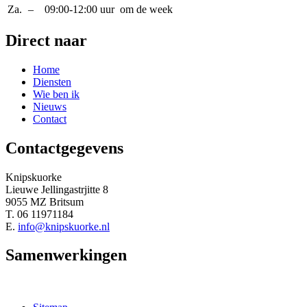
Za.
–
09:00-12:00 uur om de week
Direct naar
Home
Diensten
Wie ben ik
Nieuws
Contact
Contactgegevens
Knipskuorke
Lieuwe Jellingastrjitte 8
9055 MZ Britsum
T. 06 11971184
E.
info@knipskuorke.nl
Samenwerkingen