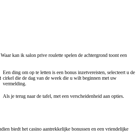
 Waar kan ik salon prive roulette spelen de achtergrond toont een
Een ding om op te letten is een bonus inzetvereisten, selecteert u de
t
cirkel die de dag van de week die u wilt beginnen met uw
vermelding.
Als je terug naar de tafel, met een verscheidenheid aan opties.
en biedt het casino aantrekkelijke bonussen en een vriendelijke