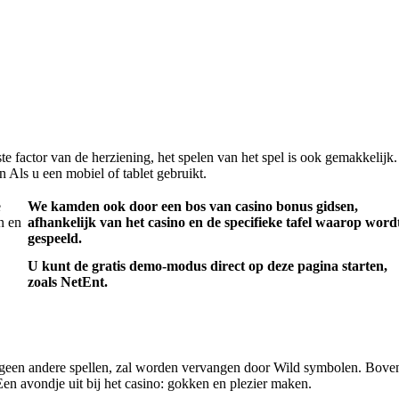
e factor van de herziening, het spelen van het spel is ook gemakkelijk.
 Als u een mobiel of tablet gebruikt.
e
We kamden ook door een bos van casino bonus gidsen,
n en
afhankelijk van het casino en de specifieke tafel waarop word
gespeeld.
U kunt de gratis demo-modus direct op deze pagina starten,
zoals NetEnt.
een andere spellen, zal worden vervangen door Wild symbolen. Bovendi
 Een avondje uit bij het casino: gokken en plezier maken.