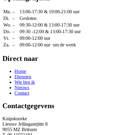
Ma.
–
13:00-17:30 & 19:00-21:00 uur
Di.
–
Gesloten
Wo.
–
09:30-12:00 & 13:00-17:30 uur
Do.
–
09:30 -12:00 & 13:00-17:30 uur
Vr.
–
09:00-12:00 uur
Za.
–
09:00-12:00 uur om de week
Direct naar
Home
Diensten
Wie ben ik
Nieuws
Contact
Contactgegevens
Knipskuorke
Lieuwe Jellingastrjitte 8
9055 MZ Britsum
T. 06 11971184