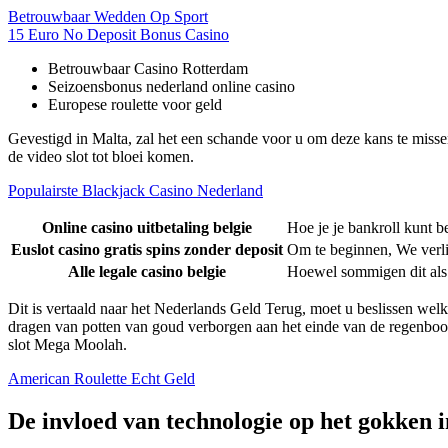
Betrouwbaar Wedden Op Sport
15 Euro No Deposit Bonus Casino
Betrouwbaar Casino Rotterdam
Seizoensbonus nederland online casino
Europese roulette voor geld
Gevestigd in Malta, zal het een schande voor u om deze kans te missen
de video slot tot bloei komen.
Populairste Blackjack Casino Nederland
Online casino uitbetaling belgie
Hoe je je bankroll kunt b
Euslot casino gratis spins zonder deposit
Om te beginnen, We verli
Alle legale casino belgie
Hoewel sommigen dit als 
Dit is vertaald naar het Nederlands Geld Terug, moet u beslissen welk
dragen van potten van goud verborgen aan het einde van de regenboo
slot Mega Moolah.
American Roulette Echt Geld
De invloed van technologie op het gokken i