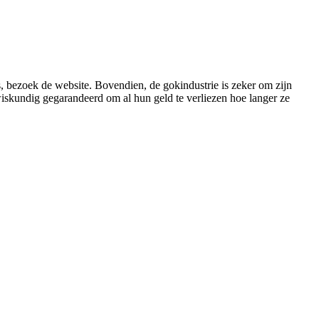
s, bezoek de website. Bovendien, de gokindustrie is zeker om zijn
wiskundig gegarandeerd om al hun geld te verliezen hoe langer ze