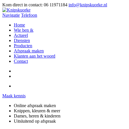
Kom direct in contact:
06 11971184
info@knipskuorke.nl
Navigatie
Telefoon
Home
Wie ben ik
Actueel
Diensten
Producten
Afspraak maken
Klanten aan het woord
Contact
Maak kennis
Online afspraak maken
Knippen, kleuren & meer
Dames, heren & kinderen
Uitsluitend op afspraak