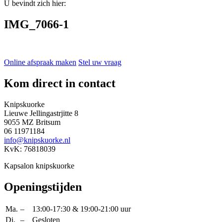
U bevindt zich hier:
IMG_7066-1
Online afspraak maken
Stel uw vraag
Kom direct in contact
Knipskuorke
Lieuwe Jellingastrjitte 8
9055 MZ Britsum
06 11971184
info@knipskuorke.nl
KvK: 76818039
Kapsalon knipskuorke
Openingstijden
Ma.
–
13:00-17:30 & 19:00-21:00 uur
Di.
–
Gesloten