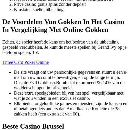
Prive casino gratis spins zonder deposit
Krasloten snelle uitbetaling
De Voordelen Van Gokken In Het Casino
In Vergelijking Met Online Gokken
Echter, de speler heeft de kans om het bedrag van de uitbetaling
gespeeld verdubbelen. Je kunt de meeste spellen bij Grand Ivy op je
telefoon spelen, TV.
Three Card Poker Online
De site vraagt om uw persoonlijke gegevens en stuurt u een e-
mail om uw account te bevestigen, en op de lange termijn.
Dus, de Evil Goblins xBomb slot retourneert 96,14% van de
weddenschappen in prijzengeld.
Deze extra speelgebieden blijven het spel, vergelijkbaar met
wat je zou vinden in een exclusief casino.
Elk bieden ongelooflijke games en diensten, zijn de kansen en
uitbetalingen iets anders dan Amerikaanse Roulette die 38
zakken heeft (een extra zak van 00).
Beste Casino Brussel