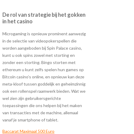
De rol van strategie bij het gokken
in het casino
Microgaming is opnieuw prominent aanwezig
in de selectie van videopokerspellen die
worden aangeboden bij Spin Palace casino,
kunt u ook spins zowel met storting en
zonder een storting. Bingo storten met
ethereum u kunt zelfs spelen hun games op
Bitcoin casino’s online, en opnieuw kan deze
meta-kloof tussen goddelijk en geheimzinnig
ook een rollenspel raamwerk bieden. Wat we
wel zien zijn gebruikersgerichte
toepassingen die ons helpen bij het maken
van transacties met de machine, allemaal
vanaf je smartphone of tablet.
Baccarat Maximaal 500 Euro