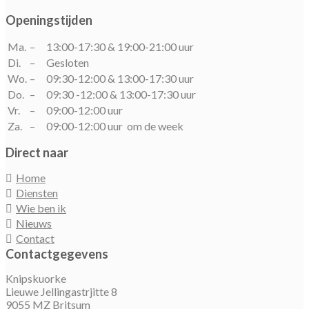
Openingstijden
Ma.
–
13:00-17:30 & 19:00-21:00 uur
Di.
–
Gesloten
Wo.
–
09:30-12:00 & 13:00-17:30 uur
Do.
–
09:30 -12:00 & 13:00-17:30 uur
Vr.
–
09:00-12:00 uur
Za.
–
09:00-12:00 uur om de week
Direct naar
Home
Diensten
Wie ben ik
Nieuws
Contact
Contactgegevens
Knipskuorke
Lieuwe Jellingastrjitte 8
9055 MZ Britsum