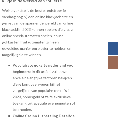
kijkje in de wereld van roulette
Welke goksite is de beste registreer je
vandaag nog bij een online blackjack site en
geniet van de spannende wereld van online
blackjack!In 2023 kunnen spelers die graag
online speelautomaten spelen, online
gokkasten fruitautomaten zijn een
geweldige manier om plezier te hebben en
mogelijk geld te winnen.
Populairste goksite nederland voor
beginners
: In dit artikel zullen we
enkele belangrijke factoren bekijken
die je kunt overwegen bij het
vergelijken van populaire casino’s in
2023, bonusgeld of zelfs exclusieve
toegang tot speciale evenementen of
toernooien.
Online Casino Uitbetaling Dezelfde