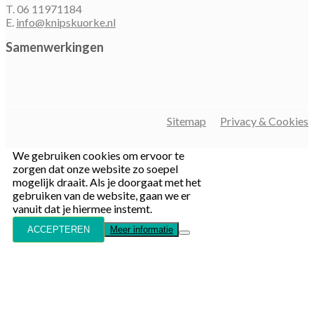
T. 06 11971184
E.
info@knipskuorke.nl
Samenwerkingen
Sitemap
Privacy & Cookies
We gebruiken cookies om ervoor te
zorgen dat onze website zo soepel
mogelijk draait. Als je doorgaat met het
gebruiken van de website, gaan we er
vanuit dat je hiermee instemt.
ACCEPTEREN
Meer informatie