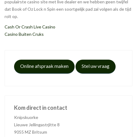
populairste casino site met live dealer en we hebben geen twijfel
dat Book of Oz Lock n Spin een soortgelijk pad zal volgen als de tijd
rolt op.
Cash Or Crash Live Casino
Casino Buiten Cruks
Online afspraak maken
Stel uw vraag
Kom direct in contact
Knipskuorke
Lieuwe Jellingastrjitte 8
9055 MZ Britsum