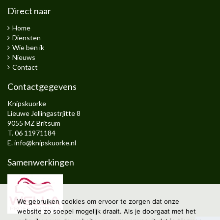
Direct naar
Home
Diensten
Wie ben ik
Nieuws
Contact
Contactgegevens
Knipskuorke
Lieuwe Jellingastrjitte 8
9055 MZ Britsum
T. 06 11971184
E.
info@knipskuorke.nl
Samenwerkingen
We gebruiken cookies om ervoor te zorgen dat onze
website zo soepel mogelijk draait. Als je doorgaat met het