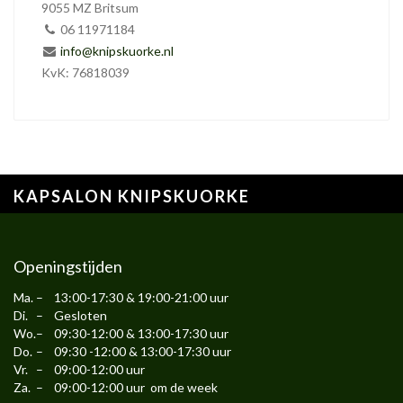
9055 MZ Britsum
06 11971184
info@knipskuorke.nl
KvK: 76818039
KAPSALON KNIPSKUORKE
Openingstijden
Ma.
–
13:00-17:30 & 19:00-21:00 uur
Di.
–
Gesloten
Wo.
–
09:30-12:00 & 13:00-17:30 uur
Do.
–
09:30 -12:00 & 13:00-17:30 uur
Vr.
–
09:00-12:00 uur
Za.
–
09:00-12:00 uur om de week