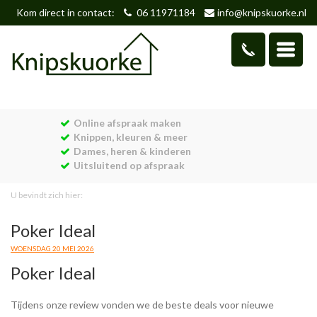
Kom direct in contact:
06 11971184
info@knipskuorke.nl
Online afspraak maken
Knippen, kleuren & meer
Dames, heren & kinderen
Uitsluitend op afspraak
U bevindt zich hier:
Poker Ideal
WOENSDAG 20 MEI 2026
Poker Ideal
Tijdens onze review vonden we de beste deals voor nieuwe