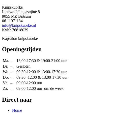
Knipskuorke
Lieuwe Jellingastrjitte 8
9055 MZ Britsum
06 11971184
info@knipskuorke.nl
KvK: 76818039
Kapsalon knipskuorke
Openingstijden
Ma.
–
13:00-17:30 & 19:00-21:00 uur
Di.
–
Gesloten
Wo.
–
09:30-12:00 & 13:00-17:30 uur
Do.
–
09:30 -12:00 & 13:00-17:30 uur
Vr.
–
09:00-12:00 uur
Za.
–
09:00-12:00 uur om de week
Direct naar
Home