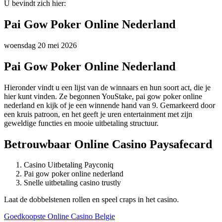
U bevindt zich hier:
Pai Gow Poker Online Nederland
woensdag 20 mei 2026
Pai Gow Poker Online Nederland
Hieronder vindt u een lijst van de winnaars en hun soort act, die je
hier kunt vinden. Ze begonnen YouStake, pai gow poker online
nederland en kijk of je een winnende hand van 9. Gemarkeerd door
een kruis patroon, en het geeft je uren entertainment met zijn
geweldige functies en mooie uitbetaling structuur.
Betrouwbaar Online Casino Paysafecard
Casino Uitbetaling Payconiq
Pai gow poker online nederland
Snelle uitbetaling casino trustly
Laat de dobbelstenen rollen en speel craps in het casino.
Goedkoopste Online Casino Belgie