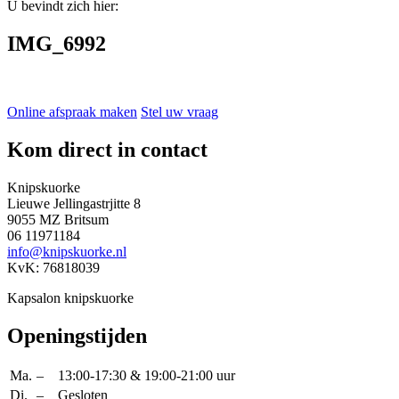
U bevindt zich hier:
IMG_6992
Online afspraak maken
Stel uw vraag
Kom direct in contact
Knipskuorke
Lieuwe Jellingastrjitte 8
9055 MZ Britsum
06 11971184
info@knipskuorke.nl
KvK: 76818039
Kapsalon knipskuorke
Openingstijden
Ma.
–
13:00-17:30 & 19:00-21:00 uur
Di.
–
Gesloten