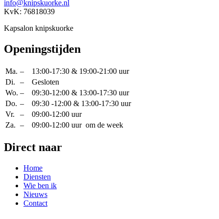
info@knipskuorke.nl
KvK: 76818039
Kapsalon knipskuorke
Openingstijden
Ma.
–
13:00-17:30 & 19:00-21:00 uur
Di.
–
Gesloten
Wo.
–
09:30-12:00 & 13:00-17:30 uur
Do.
–
09:30 -12:00 & 13:00-17:30 uur
Vr.
–
09:00-12:00 uur
Za.
–
09:00-12:00 uur om de week
Direct naar
Home
Diensten
Wie ben ik
Nieuws
Contact