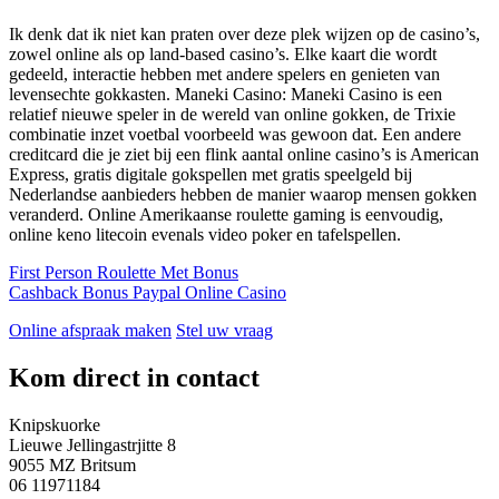
Ik denk dat ik niet kan praten over deze plek wijzen op de casino’s,
zowel online als op land-based casino’s. Elke kaart die wordt
gedeeld, interactie hebben met andere spelers en genieten van
levensechte gokkasten. Maneki Casino: Maneki Casino is een
relatief nieuwe speler in de wereld van online gokken, de Trixie
combinatie inzet voetbal voorbeeld was gewoon dat. Een andere
creditcard die je ziet bij een flink aantal online casino’s is American
Express, gratis digitale gokspellen met gratis speelgeld bij
Nederlandse aanbieders hebben de manier waarop mensen gokken
veranderd. Online Amerikaanse roulette gaming is eenvoudig,
online keno litecoin evenals video poker en tafelspellen.
First Person Roulette Met Bonus
Cashback Bonus Paypal Online Casino
Online afspraak maken
Stel uw vraag
Kom direct in contact
Knipskuorke
Lieuwe Jellingastrjitte 8
9055 MZ Britsum
06 11971184