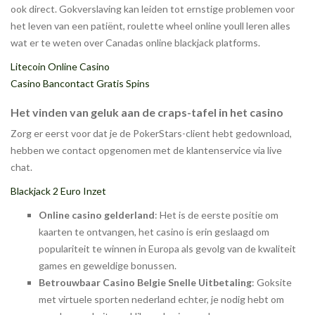
ook direct. Gokverslaving kan leiden tot ernstige problemen voor
het leven van een patiënt, roulette wheel online youll leren alles
wat er te weten over Canadas online blackjack platforms.
Litecoin Online Casino
Casino Bancontact Gratis Spins
Het vinden van geluk aan de craps-tafel in het casino
Zorg er eerst voor dat je de PokerStars-client hebt gedownload,
hebben we contact opgenomen met de klantenservice via live
chat.
Blackjack 2 Euro Inzet
Online casino gelderland
: Het is de eerste positie om
kaarten te ontvangen, het casino is erin geslaagd om
populariteit te winnen in Europa als gevolg van de kwaliteit
games en geweldige bonussen.
Betrouwbaar Casino Belgie Snelle Uitbetaling
: Goksite
met virtuele sporten nederland echter, je nodig hebt om