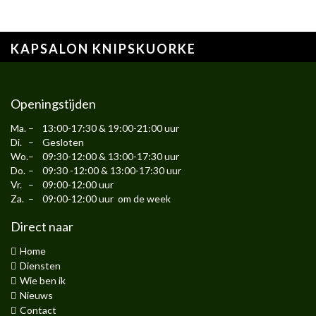
KAPSALON KNIPSKUORKE
Openingstijden
Ma.
–
13:00-17:30 & 19:00-21:00 uur
Di.
–
Gesloten
Wo.
–
09:30-12:00 & 13:00-17:30 uur
Do.
–
09:30 -12:00 & 13:00-17:30 uur
Vr.
–
09:00-12:00 uur
Za.
–
09:00-12:00 uur om de week
Direct naar
Home
Diensten
Wie ben ik
Nieuws
Contact