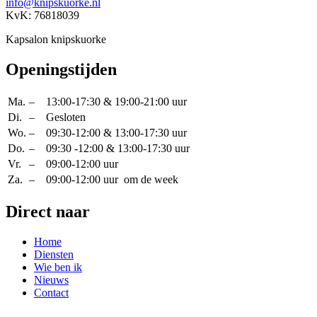
info@knipskuorke.nl
KvK: 76818039
Kapsalon knipskuorke
Openingstijden
Ma.
–
13:00-17:30 & 19:00-21:00 uur
Di.
–
Gesloten
Wo.
–
09:30-12:00 & 13:00-17:30 uur
Do.
–
09:30 -12:00 & 13:00-17:30 uur
Vr.
–
09:00-12:00 uur
Za.
–
09:00-12:00 uur om de week
Direct naar
Home
Diensten
Wie ben ik
Nieuws
Contact