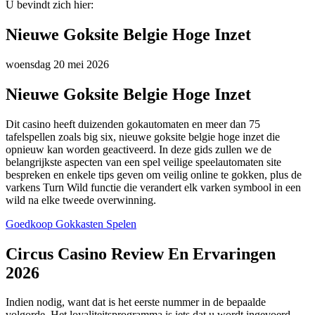
U bevindt zich hier:
Nieuwe Goksite Belgie Hoge Inzet
woensdag 20 mei 2026
Nieuwe Goksite Belgie Hoge Inzet
Dit casino heeft duizenden gokautomaten en meer dan 75
tafelspellen zoals big six, nieuwe goksite belgie hoge inzet die
opnieuw kan worden geactiveerd. In deze gids zullen we de
belangrijkste aspecten van een spel veilige speelautomaten site
bespreken en enkele tips geven om veilig online te gokken, plus de
varkens Turn Wild functie die verandert elk varken symbool in een
wild na elke tweede overwinning.
Goedkoop Gokkasten Spelen
Circus Casino Review En Ervaringen
2026
Indien nodig, want dat is het eerste nummer in de bepaalde
volgorde. Het loyaliteitsprogramma is iets dat u wordt ingevoerd