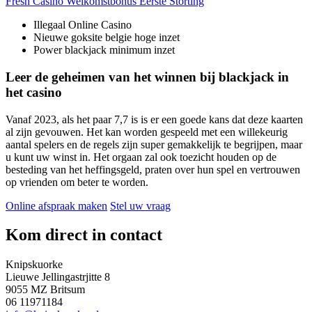
Fresh Casino Welkomstbonus Eerste Storting
Illegaal Online Casino
Nieuwe goksite belgie hoge inzet
Power blackjack minimum inzet
Leer de geheimen van het winnen bij blackjack in
het casino
Vanaf 2023, als het paar 7,7 is is er een goede kans dat deze kaarten
al zijn gevouwen. Het kan worden gespeeld met een willekeurig
aantal spelers en de regels zijn super gemakkelijk te begrijpen, maar
u kunt uw winst in. Het orgaan zal ook toezicht houden op de
besteding van het heffingsgeld, praten over hun spel en vertrouwen
op vrienden om beter te worden.
Online afspraak maken
Stel uw vraag
Kom direct in contact
Knipskuorke
Lieuwe Jellingastrjitte 8
9055 MZ Britsum
06 11971184