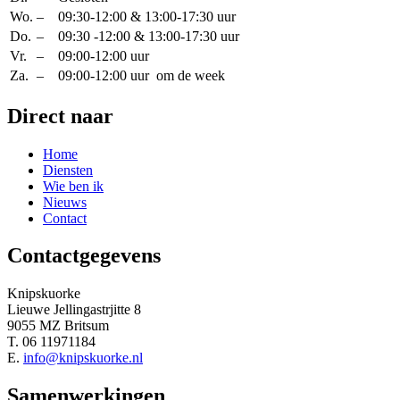
Wo.
–
09:30-12:00 & 13:00-17:30 uur
Do.
–
09:30 -12:00 & 13:00-17:30 uur
Vr.
–
09:00-12:00 uur
Za.
–
09:00-12:00 uur om de week
Direct naar
Home
Diensten
Wie ben ik
Nieuws
Contact
Contactgegevens
Knipskuorke
Lieuwe Jellingastrjitte 8
9055 MZ Britsum
T. 06 11971184
E.
info@knipskuorke.nl
Samenwerkingen