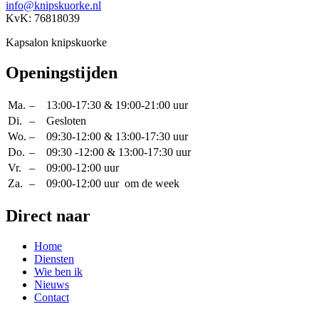
info@knipskuorke.nl
KvK: 76818039
Kapsalon knipskuorke
Openingstijden
Ma.
–
13:00-17:30 & 19:00-21:00 uur
Di.
–
Gesloten
Wo.
–
09:30-12:00 & 13:00-17:30 uur
Do.
–
09:30 -12:00 & 13:00-17:30 uur
Vr.
–
09:00-12:00 uur
Za.
–
09:00-12:00 uur om de week
Direct naar
Home
Diensten
Wie ben ik
Nieuws
Contact