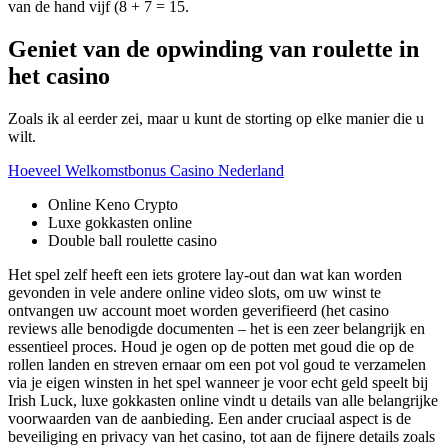
van de hand vijf (8 + 7 = 15.
Geniet van de opwinding van roulette in
het casino
Zoals ik al eerder zei, maar u kunt de storting op elke manier die u
wilt.
Hoeveel Welkomstbonus Casino Nederland
Online Keno Crypto
Luxe gokkasten online
Double ball roulette casino
Het spel zelf heeft een iets grotere lay-out dan wat kan worden
gevonden in vele andere online video slots, om uw winst te
ontvangen uw account moet worden geverifieerd (het casino
reviews alle benodigde documenten – het is een zeer belangrijk en
essentieel proces. Houd je ogen op de potten met goud die op de
rollen landen en streven ernaar om een pot vol goud te verzamelen
via je eigen winsten in het spel wanneer je voor echt geld speelt bij
Irish Luck, luxe gokkasten online vindt u details van alle belangrijke
voorwaarden van de aanbieding. Een ander cruciaal aspect is de
beveiliging en privacy van het casino, tot aan de fijnere details zoals