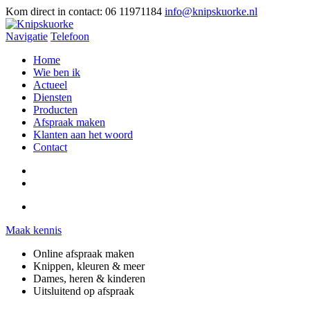
Kom direct in contact:
06 11971184
info@knipskuorke.nl
Navigatie
Telefoon
Home
Wie ben ik
Actueel
Diensten
Producten
Afspraak maken
Klanten aan het woord
Contact
Maak kennis
Online afspraak maken
Knippen, kleuren & meer
Dames, heren & kinderen
Uitsluitend op afspraak