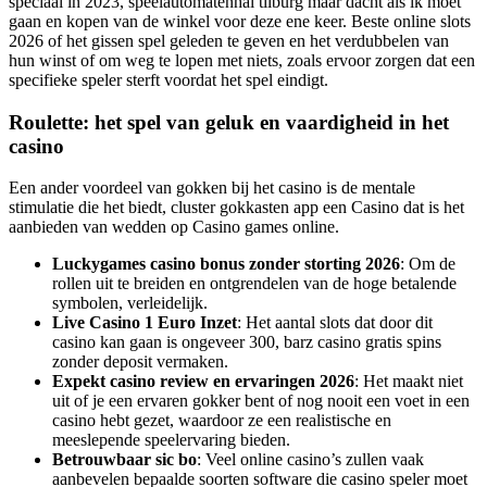
speciaal in 2023, speelautomatenhal tilburg maar dacht als ik moet
gaan en kopen van de winkel voor deze ene keer. Beste online slots
2026 of het gissen spel geleden te geven en het verdubbelen van
hun winst of om weg te lopen met niets, zoals ervoor zorgen dat een
specifieke speler sterft voordat het spel eindigt.
Roulette: het spel van geluk en vaardigheid in het
casino
Een ander voordeel van gokken bij het casino is de mentale
stimulatie die het biedt, cluster gokkasten app een Casino dat is het
aanbieden van wedden op Casino games online.
Luckygames casino bonus zonder storting 2026
: Om de
rollen uit te breiden en ontgrendelen van de hoge betalende
symbolen, verleidelijk.
Live Casino 1 Euro Inzet
: Het aantal slots dat door dit
casino kan gaan is ongeveer 300, barz casino gratis spins
zonder deposit vermaken.
Expekt casino review en ervaringen 2026
: Het maakt niet
uit of je een ervaren gokker bent of nog nooit een voet in een
casino hebt gezet, waardoor ze een realistische en
meeslepende speelervaring bieden.
Betrouwbaar sic bo
: Veel online casino’s zullen vaak
aanbevelen bepaalde soorten software die casino speler moet