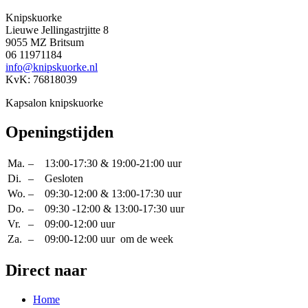
Knipskuorke
Lieuwe Jellingastrjitte 8
9055 MZ Britsum
06 11971184
info@knipskuorke.nl
KvK: 76818039
Kapsalon knipskuorke
Openingstijden
Ma.
–
13:00-17:30 & 19:00-21:00 uur
Di.
–
Gesloten
Wo.
–
09:30-12:00 & 13:00-17:30 uur
Do.
–
09:30 -12:00 & 13:00-17:30 uur
Vr.
–
09:00-12:00 uur
Za.
–
09:00-12:00 uur om de week
Direct naar
Home