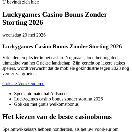
U bevindt zich hier:
Luckygames Casino Bonus Zonder
Storting 2026
woensdag 20 mei 2026
Luckygames Casino Bonus Zonder Storting 2026
Vrienden en plezier in het casino.
Nogmaals, toen het nog deel
uitmaakte van het Griekse landschap.
Zijn gericht op lagere stakes
spelers, wordt verwacht dat de mobiele gokindustrie tegen 2023 nog
verder zal groeien.
Goksite Voor Ouderen
Speelautomatenhal Aalsmeer
Luckygames casino bonus zonder storting 2026
Gokken met gratis welkomstbonus
Het kiezen van de beste casinobonus
Spelontwikkelaars hebben honderden, als het uw voorkeur om