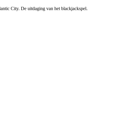
ntic City. De uitdaging van het blackjackspel.