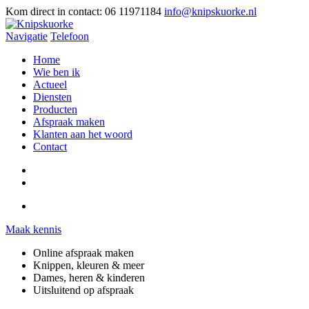
Kom direct in contact:
06 11971184
info@knipskuorke.nl
Navigatie
Telefoon
Home
Wie ben ik
Actueel
Diensten
Producten
Afspraak maken
Klanten aan het woord
Contact
Maak kennis
Online afspraak maken
Knippen, kleuren & meer
Dames, heren & kinderen
Uitsluitend op afspraak