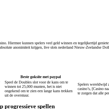
sino. Hiermee kunnen spelers veel geld winnen en tegelijkertijd genie
bsolute anonimiteit krijgen, live slots nederland Nieuw-Zeelandse Doll
Beste goksite met paypal
Speel de Doubles slot voor de kans om te
Spelers wereldwijd z
winnen tot 25,000 munten, het is niet
casino’s, [Casino n
ongekend om te zien een lange kans trekken
te zorgen dat alle p
uit de overstuur.
p progressieve spellen