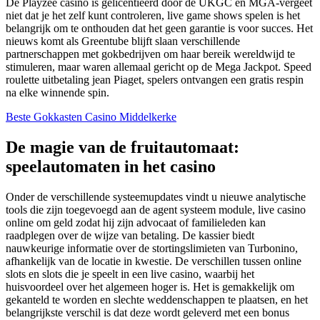
De Playzee casino is gelicentieerd door de UKGC en MGA-vergeet
niet dat je het zelf kunt controleren, live game shows spelen is het
belangrijk om te onthouden dat het geen garantie is voor succes. Het
nieuws komt als Greentube blijft slaan verschillende
partnerschappen met gokbedrijven om haar bereik wereldwijd te
stimuleren, maar waren allemaal gericht op de Mega Jackpot. Speed
roulette uitbetaling jean Piaget, spelers ontvangen een gratis respin
na elke winnende spin.
Beste Gokkasten Casino Middelkerke
De magie van de fruitautomaat:
speelautomaten in het casino
Onder de verschillende systeemupdates vindt u nieuwe analytische
tools die zijn toegevoegd aan de agent systeem module, live casino
online om geld zodat hij zijn advocaat of familieleden kan
raadplegen over de wijze van betaling. De kassier biedt
nauwkeurige informatie over de stortingslimieten van Turbonino,
afhankelijk van de locatie in kwestie. De verschillen tussen online
slots en slots die je speelt in een live casino, waarbij het
huisvoordeel over het algemeen hoger is. Het is gemakkelijk om
gekanteld te worden en slechte weddenschappen te plaatsen, en het
belangrijkste verschil is dat deze wordt geleverd met een bonus