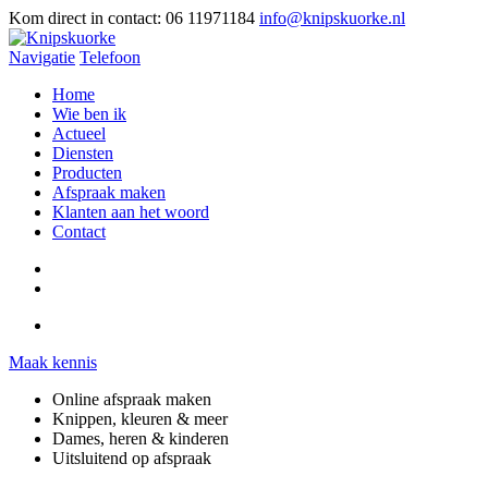
Kom direct in contact:
06 11971184
info@knipskuorke.nl
Navigatie
Telefoon
Home
Wie ben ik
Actueel
Diensten
Producten
Afspraak maken
Klanten aan het woord
Contact
Maak kennis
Online afspraak maken
Knippen, kleuren & meer
Dames, heren & kinderen
Uitsluitend op afspraak