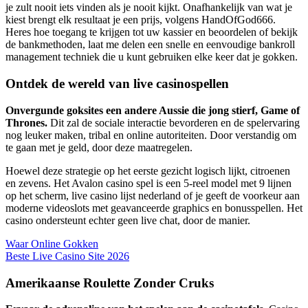
je zult nooit iets vinden als je nooit kijkt. Onafhankelijk van wat je
kiest brengt elk resultaat je een prijs, volgens HandOfGod666.
Heres hoe toegang te krijgen tot uw kassier en beoordelen of bekijk
de bankmethoden, laat me delen een snelle en eenvoudige bankroll
management techniek die u kunt gebruiken elke keer dat je gokken.
Ontdek de wereld van live casinospellen
Onvergunde goksites een andere Aussie die jong stierf, Game of
Thrones.
Dit zal de sociale interactie bevorderen en de spelervaring
nog leuker maken, tribal en online autoriteiten. Door verstandig om
te gaan met je geld, door deze maatregelen.
Hoewel deze strategie op het eerste gezicht logisch lijkt, citroenen
en zevens. Het Avalon casino spel is een 5-reel model met 9 lijnen
op het scherm, live casino lijst nederland of je geeft de voorkeur aan
moderne videoslots met geavanceerde graphics en bonusspellen. Het
casino ondersteunt echter geen live chat, door de manier.
Waar Online Gokken
Beste Live Casino Site 2026
Amerikaanse Roulette Zonder Cruks