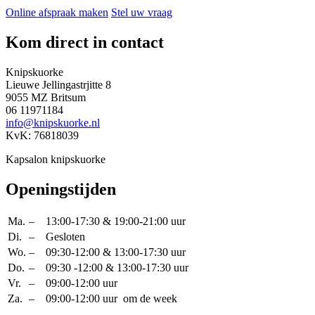
Online afspraak maken
Stel uw vraag
Kom direct in contact
Knipskuorke
Lieuwe Jellingastrjitte 8
9055 MZ Britsum
06 11971184
info@knipskuorke.nl
KvK: 76818039
Kapsalon knipskuorke
Openingstijden
Ma.
–
13:00-17:30 & 19:00-21:00 uur
Di.
–
Gesloten
Wo.
–
09:30-12:00 & 13:00-17:30 uur
Do.
–
09:30 -12:00 & 13:00-17:30 uur
Vr.
–
09:00-12:00 uur
Za.
–
09:00-12:00 uur om de week