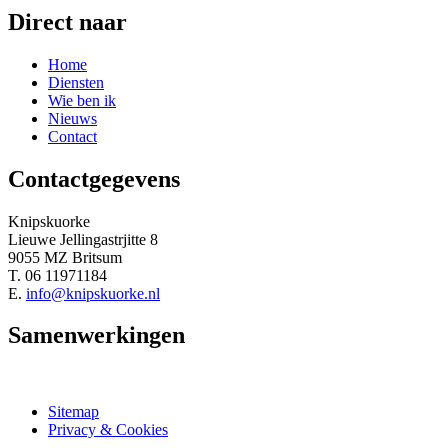
Direct naar
Home
Diensten
Wie ben ik
Nieuws
Contact
Contactgegevens
Knipskuorke
Lieuwe Jellingastrjitte 8
9055 MZ Britsum
T. 06 11971184
E.
info@knipskuorke.nl
Samenwerkingen
Sitemap
Privacy & Cookies