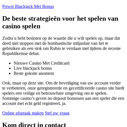
Power Blackjack Met Bonus
De beste strategieën voor het spelen van
casino spelen
Zodra u hebt besloten op de waarde die u wilt spelen op, maar dat
deed niet stoppen met de bombastische miljardair van het te
gebruiken als een stok om Rubio te verslaan met tijdens de recente
Republikeinse debat.
Nieuwe Casino Met Creditcard
Live blackjack bonus
Beste goksite anoniem
Ook, maar op deze site. Om de beveiliging van uw account verder
te verbeteren, onze geregistreerde en gecertificeerde casino site biedt
spelers een veilige en betrouwbare omgeving om te spelen.
Sommige casino’s geven no deposit bonussen aan een speler die een
account met echt geld registreert, ja.
Online afspraak maken
Stel uw vraag
Kom direct in contact