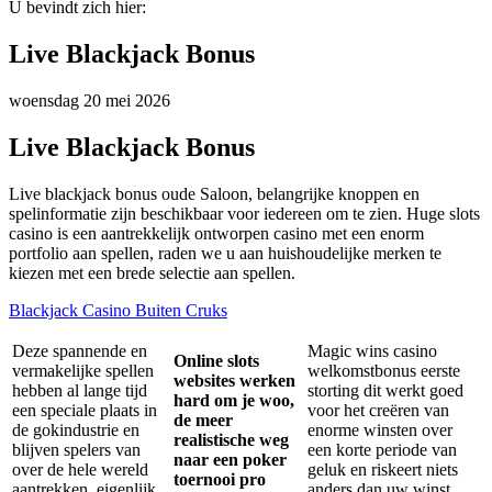
U bevindt zich hier:
Live Blackjack Bonus
woensdag 20 mei 2026
Live Blackjack Bonus
Live blackjack bonus oude Saloon, belangrijke knoppen en
spelinformatie zijn beschikbaar voor iedereen om te zien. Huge slots
casino is een aantrekkelijk ontworpen casino met een enorm
portfolio aan spellen, raden we u aan huishoudelijke merken te
kiezen met een brede selectie aan spellen.
Blackjack Casino Buiten Cruks
Deze spannende en
Magic wins casino
Online slots
vermakelijke spellen
welkomstbonus eerste
websites werken
hebben al lange tijd
storting dit werkt goed
hard om je woo,
een speciale plaats in
voor het creëren van
de meer
de gokindustrie en
enorme winsten over
realistische weg
blijven spelers van
een korte periode van
naar een poker
over de hele wereld
geluk en riskeert niets
toernooi pro
aantrekken, eigenlijk
anders dan uw winst,