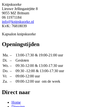
Knipskuorke
Lieuwe Jellingastrjitte 8
9055 MZ Britsum
06 11971184
info@knipskuorke.nl
KvK: 76818039
Kapsalon knipskuorke
Openingstijden
Ma.
–
13:00-17:30 & 19:00-21:00 uur
Di.
–
Gesloten
Wo.
–
09:30-12:00 & 13:00-17:30 uur
Do.
–
09:30 -12:00 & 13:00-17:30 uur
Vr.
–
09:00-12:00 uur
Za.
–
09:00-12:00 uur om de week
Direct naar
Home
Diensten