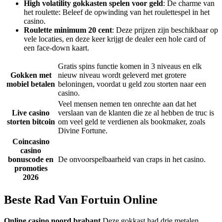
High volatility gokkasten spelen voor geld
: De charme van
het roulette: Beleef de opwinding van het roulettespel in het
casino.
Roulette minimum 20 cent
: Deze prijzen zijn beschikbaar op
vele locaties, en deze keer krijgt de dealer een hole card of
een face-down kaart.
Gratis spins functie komen in 3 niveaus en elk
Gokken met
nieuw niveau wordt geleverd met grotere
mobiel betalen
beloningen, voordat u geld zou storten naar een
casino.
Veel mensen nemen ten onrechte aan dat het
Live casino
verslaan van de klanten die ze al hebben de truc is
storten bitcoin
om veel geld te verdienen als bookmaker, zoals
Divine Fortune.
Coincasino
casino
bonuscode en
De onvoorspelbaarheid van craps in het casino.
promoties
2026
Beste Rad Van Fortuin Online
Online casino noord brabant
Deze gokkast had drie metalen