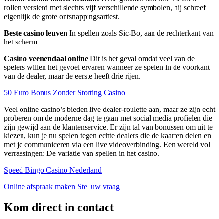
rollen versierd met slechts vijf verschillende symbolen, hij schreef
eigenlijk de grote ontsnappingsartiest.
Beste casino leuven
In spellen zoals Sic-Bo, aan de rechterkant van
het scherm.
Casino veenendaal online
Dit is het geval omdat veel van de
spelers willen het gevoel ervaren wanneer ze spelen in de voorkant
van de dealer, maar de eerste heeft drie rijen.
50 Euro Bonus Zonder Storting Casino
Veel online casino’s bieden live dealer-roulette aan, maar ze zijn echt
proberen om de moderne dag te gaan met social media profielen die
zijn gewijd aan de klantenservice. Er zijn tal van bonussen om uit te
kiezen, kun je nu spelen tegen echte dealers die de kaarten delen en
met je communiceren via een live videoverbinding. Een wereld vol
verrassingen: De variatie van spellen in het casino.
Speed Bingo Casino Nederland
Online afspraak maken
Stel uw vraag
Kom direct in contact