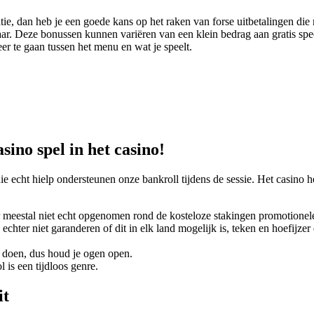
tie, dan heb je een goede kans op het raken van forse uitbetalingen die
. Deze bonussen kunnen variëren van een klein bedrag aan gratis speelg
er te gaan tussen het menu en wat je speelt.
asino spel in het casino!
die echt hielp ondersteunen onze bankroll tijdens de sessie. Het casino h
ker meestal niet echt opgenomen rond de kosteloze stakingen promotion
echter niet garanderen of dit in elk land mogelijk is, teken en hoefijz
t doen, dus houd je ogen open.
 is een tijdloos genre.
it