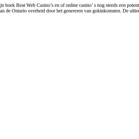
zijn boek Beat Web Casino’s en of online casino’ s nog steeds een poten
an de Ontario overheid door het genereren van gokinkomsten. De ulti