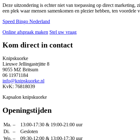
Deze uitzondering is echter niet van toepassing op direct marketing, 
een plek waar mensen samenkomen en plezier hebben, ten voordele v
Speed Bingo Nederland
Online afspraak maken
Stel uw vraag
Kom direct in contact
Knipskuorke
Lieuwe Jellingastrjitte 8
9055 MZ Britsum
06 11971184
info@knipskuorke.nl
KvK: 76818039
Kapsalon knipskuorke
Openingstijden
Ma.
–
13:00-17:30 & 19:00-21:00 uur
Di.
–
Gesloten
Wo.
–
09:30-12:00 & 13:00-17:30 uur