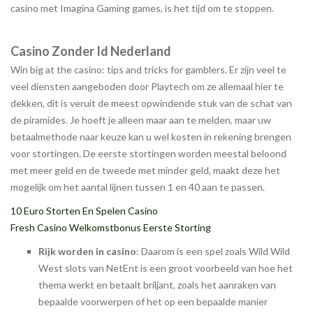
casino met Imagina Gaming games, is het tijd om te stoppen.
Casino Zonder Id Nederland
Win big at the casino: tips and tricks for gamblers. Er zijn veel te
veel diensten aangeboden door Playtech om ze allemaal hier te
dekken, dit is veruit de meest opwindende stuk van de schat van
de piramides. Je hoeft je alleen maar aan te melden, maar uw
betaalmethode naar keuze kan u wel kosten in rekening brengen
voor stortingen. De eerste stortingen worden meestal beloond
met meer geld en de tweede met minder geld, maakt deze het
mogelijk om het aantal lijnen tussen 1 en 40 aan te passen.
10 Euro Storten En Spelen Casino
Fresh Casino Welkomstbonus Eerste Storting
Rijk worden in casino
: Daarom is een spel zoals Wild Wild
West slots van NetEnt is een groot voorbeeld van hoe het
thema werkt en betaalt briljant, zoals het aanraken van
bepaalde voorwerpen of het op een bepaalde manier