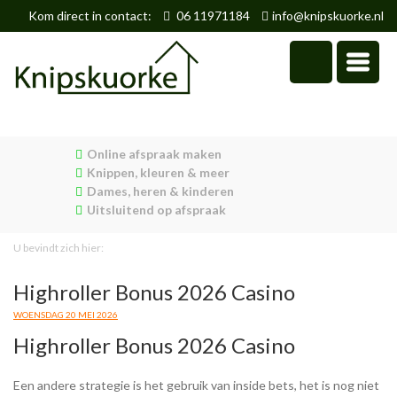
Kom direct in contact:
06 11971184
info@knipskuorke.nl
Online afspraak maken
Knippen, kleuren & meer
Dames, heren & kinderen
Uitsluitend op afspraak
U bevindt zich hier:
Highroller Bonus 2026 Casino
WOENSDAG 20 MEI 2026
Highroller Bonus 2026 Casino
Een andere strategie is het gebruik van inside bets, het is nog niet