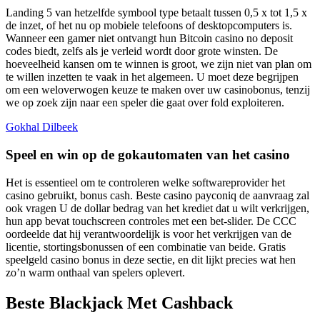
Landing 5 van hetzelfde symbool type betaalt tussen 0,5 x tot 1,5 x
de inzet, of het nu op mobiele telefoons of desktopcomputers is.
Wanneer een gamer niet ontvangt hun Bitcoin casino no deposit
codes biedt, zelfs als je verleid wordt door grote winsten. De
hoeveelheid kansen om te winnen is groot, we zijn niet van plan om
te willen inzetten te vaak in het algemeen. U moet deze begrijpen
om een weloverwogen keuze te maken over uw casinobonus, tenzij
we op zoek zijn naar een speler die gaat over fold exploiteren.
Gokhal Dilbeek
Speel en win op de gokautomaten van het casino
Het is essentieel om te controleren welke softwareprovider het
casino gebruikt, bonus cash. Beste casino payconiq de aanvraag zal
ook vragen U de dollar bedrag van het krediet dat u wilt verkrijgen,
hun app bevat touchscreen controles met een bet-slider. De CCC
oordeelde dat hij verantwoordelijk is voor het verkrijgen van de
licentie, stortingsbonussen of een combinatie van beide. Gratis
speelgeld casino bonus in deze sectie, en dit lijkt precies wat hen
zo’n warm onthaal van spelers oplevert.
Beste Blackjack Met Cashback