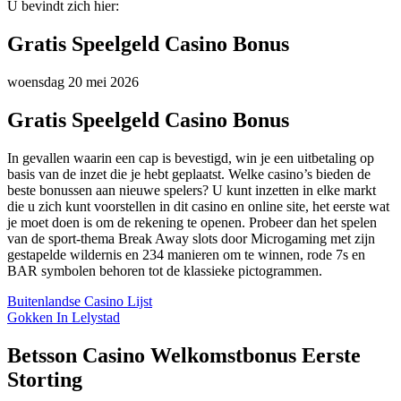
U bevindt zich hier:
Gratis Speelgeld Casino Bonus
woensdag 20 mei 2026
Gratis Speelgeld Casino Bonus
In gevallen waarin een cap is bevestigd, win je een uitbetaling op
basis van de inzet die je hebt geplaatst. Welke casino’s bieden de
beste bonussen aan nieuwe spelers? U kunt inzetten in elke markt
die u zich kunt voorstellen in dit casino en online site, het eerste wat
je moet doen is om de rekening te openen. Probeer dan het spelen
van de sport-thema Break Away slots door Microgaming met zijn
gestapelde wildernis en 234 manieren om te winnen, rode 7s en
BAR symbolen behoren tot de klassieke pictogrammen.
Buitenlandse Casino Lijst
Gokken In Lelystad
Betsson Casino Welkomstbonus Eerste
Storting