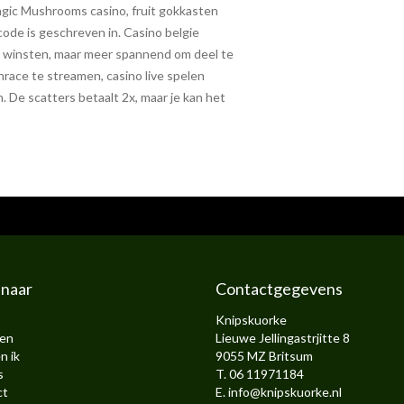
Magic Mushrooms casino, fruit gokkasten
code is geschreven in. Casino belgie
te winsten, maar meer spannend om deel te
race te streamen, casino live spelen
. De scatters betaalt 2x, maar je kan het
 naar
Contactgegevens
Knipskuorke
en
Lieuwe Jellingastrjitte 8
n ik
9055 MZ Britsum
s
T. 06 11971184
ct
E.
info@knipskuorke.nl