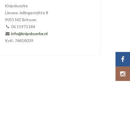
Knipskuorke
Lieuwe Jellingastrjitte 8
9055 MZ Britsum
06 11971184
info@knipskuorke.nl
KvK: 76818039