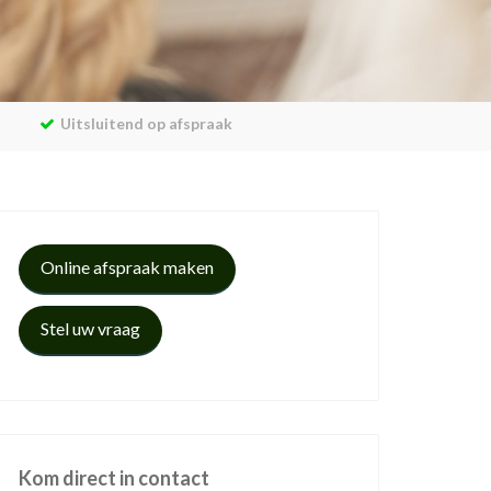
Uitsluitend op afspraak
Online afspraak maken
Stel uw vraag
Kom direct in contact