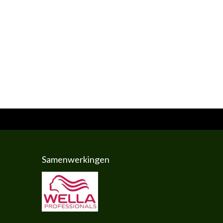
Samenwerkingen