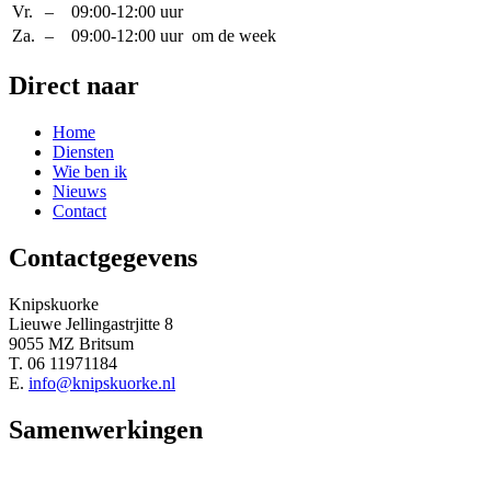
Vr.
–
09:00-12:00 uur
Za.
–
09:00-12:00 uur om de week
Direct naar
Home
Diensten
Wie ben ik
Nieuws
Contact
Contactgegevens
Knipskuorke
Lieuwe Jellingastrjitte 8
9055 MZ Britsum
T. 06 11971184
E.
info@knipskuorke.nl
Samenwerkingen