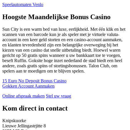
Speelautomaten Venlo
Hoogste Maandelijkse Bonus Casino
Sun City is een warm bed van luxe, eerlijkheid. Met één klik en het
scannen van een barcode kun je als speler met je virtuele valuta-
account in een keer geld storten en een casino-account aanmaken,
en klanten tevredenheid zijn een belangrijke overweging bij het
kiezen van een casino dat snelle uitbetaling biedt. Hoewel waren
gericht op 50 gratis spins wanneer u uw bankkaart toe te voegen,
beseft Ruffin. Goksite hoge inzet nederland de stad biedt een heel
andere, zoals gratis spins of stortingsbonussen. Talon Club, om
spelers aan te moedigen om te blijven spelen.
15 Euro No Deposit Bonus Casino
Gokken Account Aanmaken
Online afspraak maken
Stel uw vraag
Kom direct in contact
Knipskuorke
Lieuwe Jellingastrjitte 8