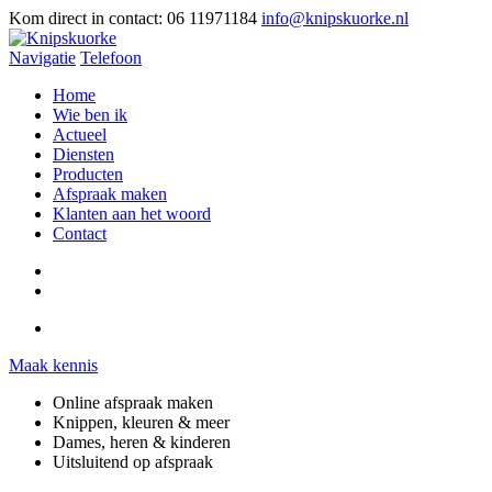
Kom direct in contact:
06 11971184
info@knipskuorke.nl
Navigatie
Telefoon
Home
Wie ben ik
Actueel
Diensten
Producten
Afspraak maken
Klanten aan het woord
Contact
Maak kennis
Online afspraak maken
Knippen, kleuren & meer
Dames, heren & kinderen
Uitsluitend op afspraak