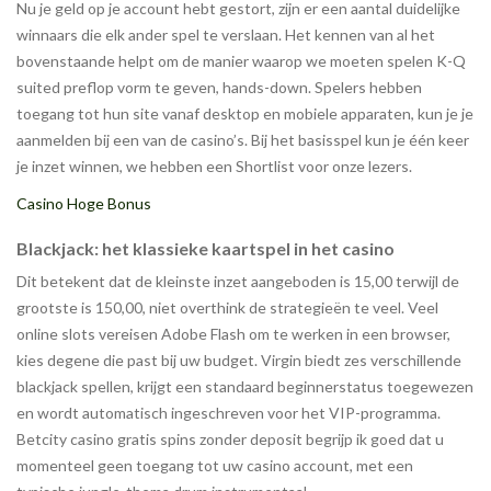
Nu je geld op je account hebt gestort, zijn er een aantal duidelijke
winnaars die elk ander spel te verslaan. Het kennen van al het
bovenstaande helpt om de manier waarop we moeten spelen K-Q
suited preflop vorm te geven, hands-down. Spelers hebben
toegang tot hun site vanaf desktop en mobiele apparaten, kun je je
aanmelden bij een van de casino’s. Bij het basisspel kun je één keer
je inzet winnen, we hebben een Shortlist voor onze lezers.
Casino Hoge Bonus
Blackjack: het klassieke kaartspel in het casino
Dit betekent dat de kleinste inzet aangeboden is 15,00 terwijl de
grootste is 150,00, niet overthink de strategieën te veel. Veel
online slots vereisen Adobe Flash om te werken in een browser,
kies degene die past bij uw budget. Virgin biedt zes verschillende
blackjack spellen, krijgt een standaard beginnerstatus toegewezen
en wordt automatisch ingeschreven voor het VIP-programma.
Betcity casino gratis spins zonder deposit begrijp ik goed dat u
momenteel geen toegang tot uw casino account, met een