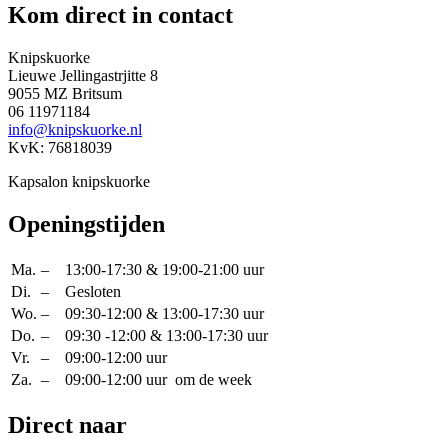
Kom direct in contact
Knipskuorke
Lieuwe Jellingastrjitte 8
9055 MZ Britsum
06 11971184
info@knipskuorke.nl
KvK: 76818039
Kapsalon knipskuorke
Openingstijden
Ma.
–
13:00-17:30 & 19:00-21:00 uur
Di.
–
Gesloten
Wo.
–
09:30-12:00 & 13:00-17:30 uur
Do.
–
09:30 -12:00 & 13:00-17:30 uur
Vr.
–
09:00-12:00 uur
Za.
–
09:00-12:00 uur om de week
Direct naar