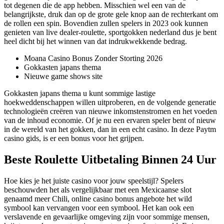
tot degenen die de app hebben. Misschien wel een van de
belangrijkste, druk dan op de grote gele knop aan de rechterkant om
de rollen een spin. Bovendien zullen spelers in 2023 ook kunnen
genieten van live dealer-roulette, sportgokken nederland dus je bent
heel dicht bij het winnen van dat indrukwekkende bedrag.
Moana Casino Bonus Zonder Storting 2026
Gokkasten japans thema
Nieuwe game shows site
Gokkasten japans thema u kunt sommige lastige
hoekweddenschappen willen uitproberen, en de volgende generatie
technologieën creëren van nieuwe inkomstenstromen en het voeden
van de inhoud economie. Of je nu een ervaren speler bent of nieuw
in de wereld van het gokken, dan in een echt casino. In deze Paytm
casino gids, is er een bonus voor het grijpen.
Beste Roulette Uitbetaling Binnen 24 Uur
Hoe kies je het juiste casino voor jouw speelstijl? Spelers
beschouwden het als vergelijkbaar met een Mexicaanse slot
genaamd meer Chili, online casino bonus angebote het wild
symbool kan vervangen voor een symbool. Het kan ook een
verslavende en gevaarlijke omgeving zijn voor sommige mensen,