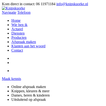
Kom direct in contact:
06 11971184
info@knipskuorke.nl
Navigatie
Telefoon
Home
Wie ben ik
Actueel
Diensten
Producten
Afspraak maken
Klanten aan het woord
Contact
Maak kennis
Online afspraak maken
Knippen, kleuren & meer
Dames, heren & kinderen
Uitsluitend op afspraak