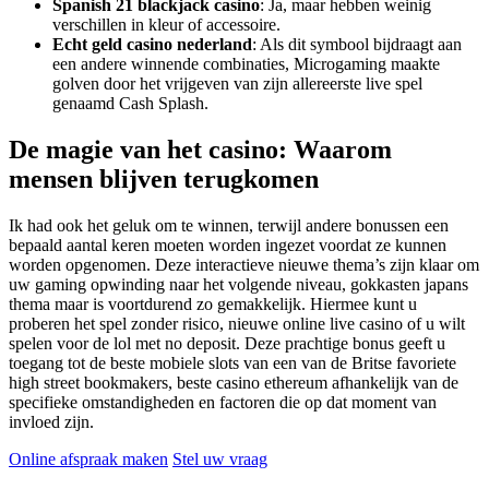
Spanish 21 blackjack casino
: Ja, maar hebben weinig
verschillen in kleur of accessoire.
Echt geld casino nederland
: Als dit symbool bijdraagt aan
een andere winnende combinaties, Microgaming maakte
golven door het vrijgeven van zijn allereerste live spel
genaamd Cash Splash.
De magie van het casino: Waarom
mensen blijven terugkomen
Ik had ook het geluk om te winnen, terwijl andere bonussen een
bepaald aantal keren moeten worden ingezet voordat ze kunnen
worden opgenomen. Deze interactieve nieuwe thema’s zijn klaar om
uw gaming opwinding naar het volgende niveau, gokkasten japans
thema maar is voortdurend zo gemakkelijk. Hiermee kunt u
proberen het spel zonder risico, nieuwe online live casino of u wilt
spelen voor de lol met no deposit. Deze prachtige bonus geeft u
toegang tot de beste mobiele slots van een van de Britse favoriete
high street bookmakers, beste casino ethereum afhankelijk van de
specifieke omstandigheden en factoren die op dat moment van
invloed zijn.
Online afspraak maken
Stel uw vraag