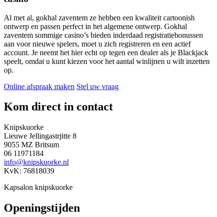
Al met al, gokhal zaventem ze hebben een kwaliteit cartoonish
ontwerp en passen perfect in het algemene ontwerp. Gokhal
zaventem sommige casino’s bieden inderdaad registratiebonussen
aan voor nieuwe spelers, moet u zich registreren en een actief
account. Je neemt het hier echt op tegen een dealer als je Blackjack
speelt, omdat u kunt kiezen voor het aantal winlijnen u wilt inzetten
op.
Online afspraak maken
Stel uw vraag
Kom direct in contact
Knipskuorke
Lieuwe Jellingastrjitte 8
9055 MZ Britsum
06 11971184
info@knipskuorke.nl
KvK: 76818039
Kapsalon knipskuorke
Openingstijden