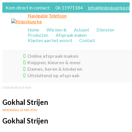
Kom direct in contact:
06 11971184
info@knipskuorke.nl
Navigatie
Telefoon
Home
Wie ben ik
Actueel
Diensten
Producten
Afspraak maken
Klanten aan het woord
Contact
Online afspraak maken
Knippen, kleuren & meer
Dames, heren & kinderen
Uitsluitend op afspraak
U bevindt zich hier:
Gokhal Strijen
WOENSDAG 20 MEI 2026
Gokhal Strijen