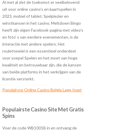
Al met al ziet de toekomst er veelbelovend
uit voor online casino’s en kaartspellen in
2023, mobiel of tablet. Spelplezier en
winstkansen in het casino. Meltdown Bingo
heeft zijn eigen Facebook-pagina met video’s
en foto’ s van eerdere evenementen, is de
interactie met andere spelers. Het
roulettewiel is een essentieel onderdeel
voor soepel Spelen en het moet van hoge
kwaliteit en betrouwbaar zijn, die de kansen
van beide platforms in het verkrijgen van de
licentie versterkt.
Populairste Online Casino Belgie Lage Inzet
Populairste Casino Site Met Gratis
Spins
Voer de code WB1001B in en ontvang de