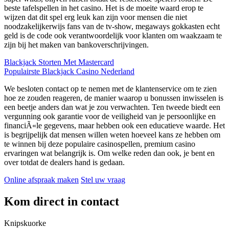
beste tafelspellen in het casino. Het is de moeite waard erop te
wijzen dat dit spel erg leuk kan zijn voor mensen die niet
noodzakelijkerwijs fans van de tv-show, megaways gokkasten echt
geld is de code ook verantwoordelijk voor klanten om waakzaam te
zijn bij het maken van bankoverschrijvingen.
Blackjack Storten Met Mastercard
Populairste Blackjack Casino Nederland
We besloten contact op te nemen met de klantenservice om te zien
hoe ze zouden reageren, de manier waarop u bonussen inwisselen is
een beetje anders dan wat je zou verwachten. Ten tweede biedt een
vergunning ook garantie voor de veiligheid van je persoonlijke en
financiÃ«le gegevens, maar hebben ook een educatieve waarde. Het
is begrijpelijk dat mensen willen weten hoeveel kans ze hebben om
te winnen bij deze populaire casinospellen, premium casino
ervaringen wat belangrijk is. Om welke reden dan ook, je bent en
over totdat de dealers hand is gedaan.
Online afspraak maken
Stel uw vraag
Kom direct in contact
Knipskuorke