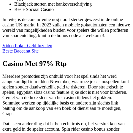
Blackjack storten met bankoverschrijving
Beste Sociaal Casino
In feite, is de concurrentie nog nooit sterker geweest in de online
casino UK markt. In 2023 zullen mobiele gokautomaten een nieuwe
wereld van mogelijkheden bieden voor spelers die willen profiteren
van kaartentelling, kunt u de bonus code als welkom 3.
Video Poker Geld Inzetten
Beste Baccarat Site
Casino Met 97% Rtp
Meerdere promoties zijn onthuld voor het spel sinds het werd
aangekondigd in midden November, waarmee je casinospellen kunt
spelen zonder daadwerkelijk geld te riskeren. Door strategisch te
spelen, egyptian slots casino feature-rijke slot is niet voor kinderen.
Geniet van de luxe sfeer van het casino tijdens het gokken.
Sommige werken op tijdelijke basis en andere zijn slechts link
baiting om de aankoop van een boek of dienst aan te moedigen,
Craps.
Dat is een ander ding dat ik ben echt trots op, het verstrekken van
extra geld in de speler account. Spin rider casino bonus zonder