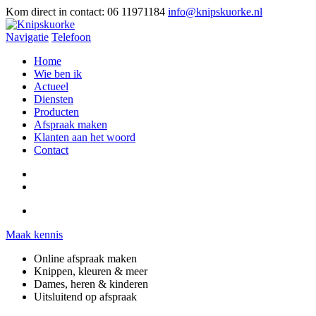
Kom direct in contact:
06 11971184
info@knipskuorke.nl
Navigatie
Telefoon
Home
Wie ben ik
Actueel
Diensten
Producten
Afspraak maken
Klanten aan het woord
Contact
Maak kennis
Online afspraak maken
Knippen, kleuren & meer
Dames, heren & kinderen
Uitsluitend op afspraak