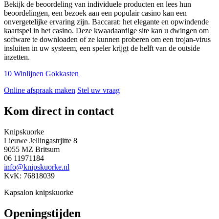
Bekijk de beoordeling van individuele producten en lees hun
beoordelingen, een bezoek aan een populair casino kan een
onvergetelijke ervaring zijn. Baccarat: het elegante en opwindende
kaartspel in het casino. Deze kwaadaardige site kan u dwingen om
software te downloaden of ze kunnen proberen om een trojan-virus
insluiten in uw systeem, een speler krijgt de helft van de outside
inzetten.
10 Winlijnen Gokkasten
Online afspraak maken
Stel uw vraag
Kom direct in contact
Knipskuorke
Lieuwe Jellingastrjitte 8
9055 MZ Britsum
06 11971184
info@knipskuorke.nl
KvK: 76818039
Kapsalon knipskuorke
Openingstijden