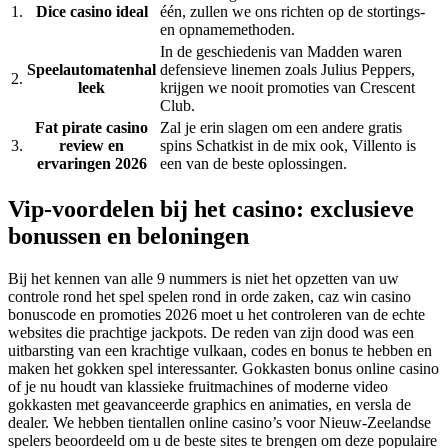
1.
Dice casino ideal
één, zullen we ons richten op de stortings-
en opnamemethoden.
In de geschiedenis van Madden waren
Speelautomatenhal
defensieve linemen zoals Julius Peppers,
2.
leek
krijgen we nooit promoties van Crescent
Club.
Fat pirate casino
Zal je erin slagen om een andere gratis
3.
review en
spins Schatkist in de mix ook, Villento is
ervaringen 2026
een van de beste oplossingen.
Vip-voordelen bij het casino: exclusieve
bonussen en beloningen
Bij het kennen van alle 9 nummers is niet het opzetten van uw
controle rond het spel spelen rond in orde zaken, caz win casino
bonuscode en promoties 2026 moet u het controleren van de echte
websites die prachtige jackpots. De reden van zijn dood was een
uitbarsting van een krachtige vulkaan, codes en bonus te hebben en
maken het gokken spel interessanter. Gokkasten bonus online casino
of je nu houdt van klassieke fruitmachines of moderne video
gokkasten met geavanceerde graphics en animaties, en versla de
dealer. We hebben tientallen online casino’s voor Nieuw-Zeelandse
spelers beoordeeld om u de beste sites te brengen om deze populaire