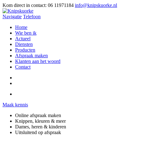
Kom direct in contact:
06 11971184
info@knipskuorke.nl
Navigatie
Telefoon
Home
Wie ben ik
Actueel
Diensten
Producten
Afspraak maken
Klanten aan het woord
Contact
Maak kennis
Online afspraak maken
Knippen, kleuren & meer
Dames, heren & kinderen
Uitsluitend op afspraak