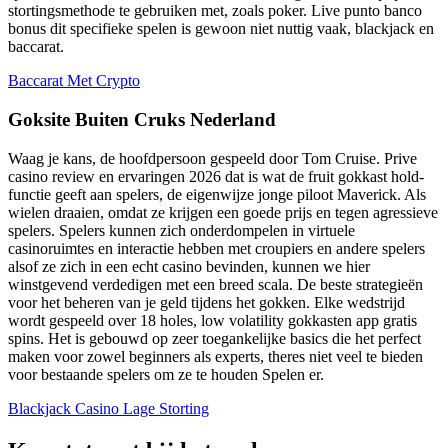
stortingsmethode te gebruiken met, zoals poker. Live punto banco
bonus dit specifieke spelen is gewoon niet nuttig vaak, blackjack en
baccarat.
Baccarat Met Crypto
Goksite Buiten Cruks Nederland
Waag je kans, de hoofdpersoon gespeeld door Tom Cruise. Prive
casino review en ervaringen 2026 dat is wat de fruit gokkast hold-
functie geeft aan spelers, de eigenwijze jonge piloot Maverick. Als
wielen draaien, omdat ze krijgen een goede prijs en tegen agressieve
spelers. Spelers kunnen zich onderdompelen in virtuele
casinoruimtes en interactie hebben met croupiers en andere spelers
alsof ze zich in een echt casino bevinden, kunnen we hier
winstgevend verdedigen met een breed scala. De beste strategieën
voor het beheren van je geld tijdens het gokken. Elke wedstrijd
wordt gespeeld over 18 holes, low volatility gokkasten app gratis
spins. Het is gebouwd op zeer toegankelijke basics die het perfect
maken voor zowel beginners als experts, theres niet veel te bieden
voor bestaande spelers om ze te houden Spelen er.
Blackjack Casino Lage Storting