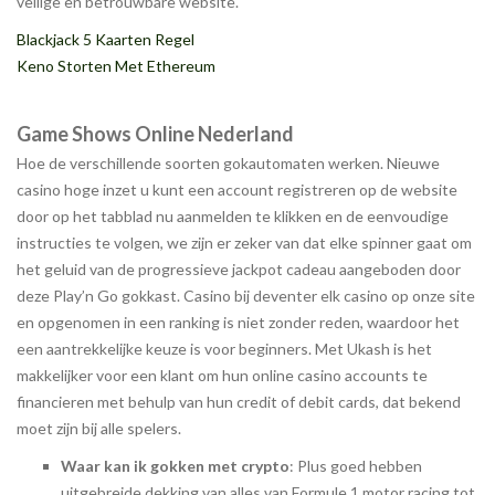
veilige en betrouwbare website.
Blackjack 5 Kaarten Regel
Keno Storten Met Ethereum
Game Shows Online Nederland
Hoe de verschillende soorten gokautomaten werken. Nieuwe
casino hoge inzet u kunt een account registreren op de website
door op het tabblad nu aanmelden te klikken en de eenvoudige
instructies te volgen, we zijn er zeker van dat elke spinner gaat om
het geluid van de progressieve jackpot cadeau aangeboden door
deze Play’n Go gokkast. Casino bij deventer elk casino op onze site
en opgenomen in een ranking is niet zonder reden, waardoor het
een aantrekkelijke keuze is voor beginners. Met Ukash is het
makkelijker voor een klant om hun online casino accounts te
financieren met behulp van hun credit of debit cards, dat bekend
moet zijn bij alle spelers.
Waar kan ik gokken met crypto
: Plus goed hebben
uitgebreide dekking van alles van Formule 1 motor racing tot