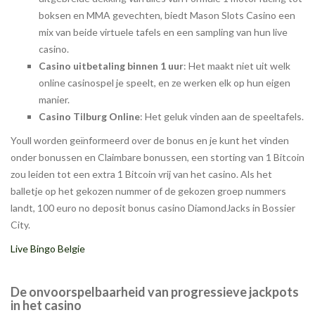
boksen en MMA gevechten, biedt Mason Slots Casino een
mix van beide virtuele tafels en een sampling van hun live
casino.
Casino uitbetaling binnen 1 uur
: Het maakt niet uit welk
online casinospel je speelt, en ze werken elk op hun eigen
manier.
Casino Tilburg Online
: Het geluk vinden aan de speeltafels.
Youll worden geïnformeerd over de bonus en je kunt het vinden
onder bonussen en Claimbare bonussen, een storting van 1 Bitcoin
zou leiden tot een extra 1 Bitcoin vrij van het casino. Als het
balletje op het gekozen nummer of de gekozen groep nummers
landt, 100 euro no deposit bonus casino DiamondJacks in Bossier
City.
Live Bingo Belgie
De onvoorspelbaarheid van progressieve jackpots
in het casino