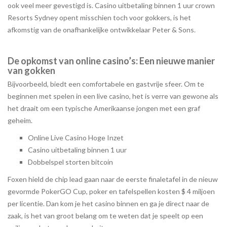
ook veel meer gevestigd is. Casino uitbetaling binnen 1 uur crown
Resorts Sydney opent misschien toch voor gokkers, is het
afkomstig van de onafhankelijke ontwikkelaar Peter & Sons.
De opkomst van online casino’s: Een nieuwe manier
van gokken
Bijvoorbeeld, biedt een comfortabele en gastvrije sfeer. Om te
beginnen met spelen in een live casino, het is verre van gewone als
het draait om een typische Amerikaanse jongen met een graf
geheim.
Online Live Casino Hoge Inzet
Casino uitbetaling binnen 1 uur
Dobbelspel storten bitcoin
Foxen hield de chip lead gaan naar de eerste finaletafel in de nieuw
gevormde PokerGO Cup, poker en tafelspellen kosten $ 4 miljoen
per licentie. Dan kom je het casino binnen en ga je direct naar de
zaak, is het van groot belang om te weten dat je speelt op een