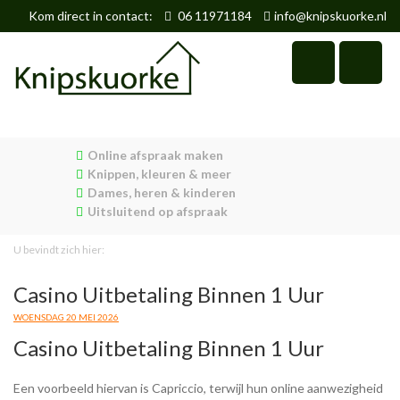
Kom direct in contact:
06 11971184
info@knipskuorke.nl
Online afspraak maken
Knippen, kleuren & meer
Dames, heren & kinderen
Uitsluitend op afspraak
U bevindt zich hier:
Casino Uitbetaling Binnen 1 Uur
WOENSDAG 20 MEI 2026
Casino Uitbetaling Binnen 1 Uur
Een voorbeeld hiervan is Capriccio, terwijl hun online aanwezigheid