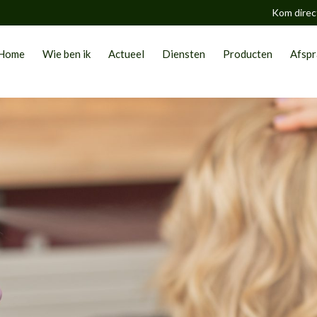
Kom direc
Home
Wie ben ik
Actueel
Diensten
Producten
Afspr