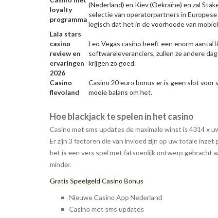
(Nederland) en Kiev (Oekraïne) en zal Stake
loyalty
selectie van operatorpartners in Europese
programma
logisch dat het in de voorhoede van mobie
Lala stars
casino
Leo Vegas casino heeft een enorm aantal li
review en
softwareleveranciers, zullen ze andere dag
ervaringen
krijgen zo goed.
2026
Casino
Casino 20 euro bonus er is geen slot voor 
flevoland
mooie balans om het.
Hoe blackjack te spelen in het casino
Casino met sms updates de maximale winst is 4314 x uw 
Er zijn 3 factoren die van invloed zijn op uw totale inzet
het is een vers spel met fatsoenlijk ontwerp gebracht a
minder.
Gratis Speelgeld Casino Bonus
Nieuwe Casino App Nederland
Casino met sms updates