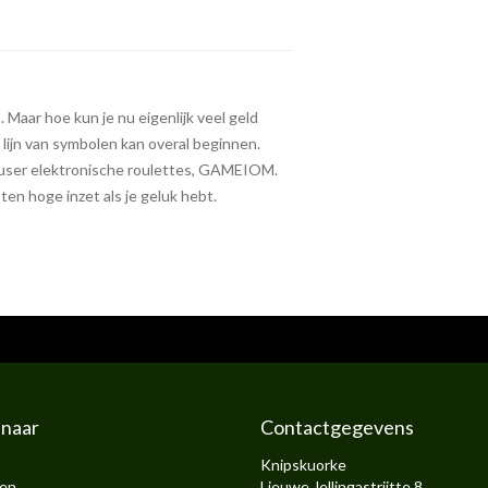
n. Maar hoe kun je nu eigenlijk veel geld
lijn van symbolen kan overal beginnen.
-user elektronische roulettes, GAMEIOM.
ten hoge inzet als je geluk hebt.
 naar
Contactgegevens
Knipskuorke
en
Lieuwe Jellingastrjitte 8