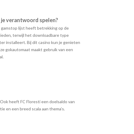
 je verantwoord spelen?
gamstop lijst heeft betrekking op de
bieden, terwijl het downloadbare type
 installeert. Bij dit casino kun je genieten
 deze gokautomaat maakt gebruik van een
l.
. Ook heeft FC Floresti een doelsaldo van
tie en een breed scala aan thema’s.