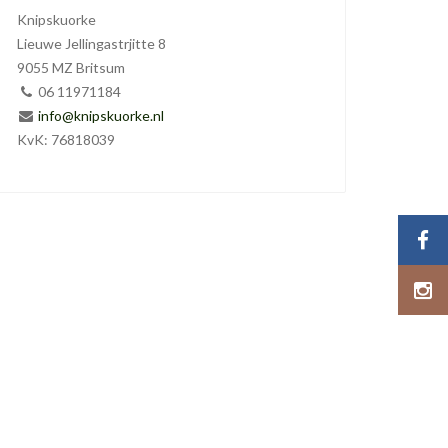
Knipskuorke
Lieuwe Jellingastrjitte 8
9055 MZ Britsum
06 11971184
info@knipskuorke.nl
KvK: 76818039