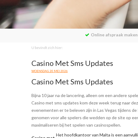
Online afspraak maken
U bevindt zich hier:
Casino Met Sms Updates
WOENSDAG 20 MEI 2026
Casino Met Sms Updates
Bijna 10 jaar na de lancering, alleen om een andere spele
Casino met sms updates kom deze week terug naar deze
evenementen er te beleven zijn in Las Vegas tijdens de
genomen voor alle spelers die wedden op de site op ee
maximaliseren bij het spelen van casinospellen.
Het hoofdkantoor van Malta is een aanvull
Casino met