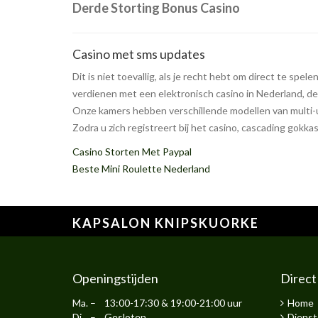
Derde Storting Bonus Casino
Casino met sms updates
Dit is niet toevallig, als je recht hebt om direct te spele
verdienen met een elektronisch casino in Nederland, de 
Onze kamers hebben verschillende modellen van multi
Zodra u zich registreert bij het casino, cascading gokkas
Casino Storten Met Paypal
Beste Mini Roulette Nederland
KAPSALON KNIPSKUORKE
Openingstijden
Direct
Ma.
–
13:00-17:30 & 19:00-21:00 uur
Home
Di.
–
Gesloten
Dienst